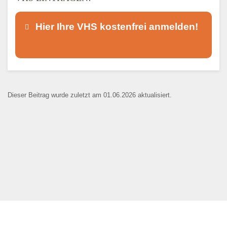
Hier Ihre VHS kostenfrei anmelden!
Dieser Teil dient lediglich zur
Kontaktaufnahme und ist nicht
Dieser Beitrag wurde zuletzt am 01.06.2026 aktualisiert.
öffentlich sichtbar.
Ansprechpartner
*
E-Mail
*