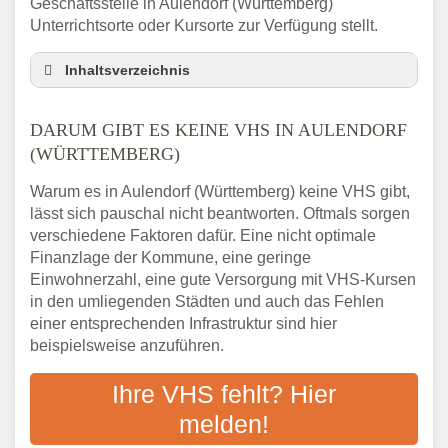
Geschäftsstelle in Aulendorf (Württemberg)
Unterrichtsorte oder Kursorte zur Verfügung stellt.
Inhaltsverzeichnis
Darum gibt es keine VHS in Aulendorf
(Württemberg)
DARUM GIBT ES KEINE VHS IN AULENDORF
3 schnelle Tipps
(WÜRTTEMBERG)
Checkliste: So finden auch Menschen aus
Warum es in Aulendorf (Württemberg) keine VHS gibt,
Aulendorf (Württemberg) VHS-Kurse in Ihrer
lässt sich pauschal nicht beantworten. Oftmals sorgen
Nähe
verschiedene Faktoren dafür. Eine nicht optimale
Abendschule in der Region rund um
Finanzlage der Kommune, eine geringe
Aulendorf (Württemberg)
Einwohnerzahl, eine gute Versorgung mit VHS-Kursen
VHS steht für Erwachsenenbildung
in den umliegenden Städten und auch das Fehlen
Online-Kurse: Alternative Angebote zum
einer entsprechenden Infrastruktur sind hier
VHS-Kurs
beispielsweise anzuführen.
Vor- und Nachteile von Online-Kursen
Ihre VHS fehlt? Hier
Checkliste: Darauf kommt es bei
Bildungsangeboten an
melden!
Das bundesweite Volkshochschulwesen