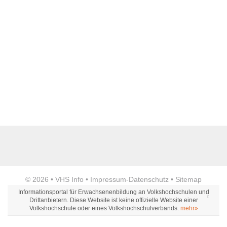
Name der Bildungseinrichtung
*
Standort
*
Anzeige
© 2026 •
VHS Info
•
Impressum
-
Datenschutz
•
Sitemap
Webseite
Informationsportal für Erwachsenenbildung an Volkshochschulen und
Drittanbietern. Diese Website ist keine offizielle Website einer
Volkshochschule oder eines Volkshochschulverbands.
mehr»