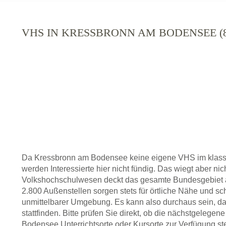
VHS IN KRESSBRONN AM BODENSEE (
Da Kressbronn am Bodensee keine eigene VHS im klassi
werden Interessierte hier nicht fündig. Das wiegt aber ni
Volkshochschulwesen deckt das gesamte Bundesgebiet a
2.800 Außenstellen sorgen stets für örtliche Nähe und sc
unmittelbarer Umgebung. Es kann also durchaus sein, da
stattfinden. Bitte prüfen Sie direkt, ob die nächstgeleg
Bodensee Unterrichtsorte oder Kursorte zur Verfügung stel