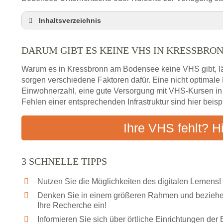
Inhaltsverzeichnis
Darum gibt es keine VHS in Kressbronn am Bod
DARUM GIBT ES KEINE VHS IN KRESSBRO
3 schnelle Tipps
Checkliste: So finden auch Menschen aus Kress
Warum es in Kressbronn am Bodensee keine VHS gibt, läs
Nähe
sorgen verschiedene Faktoren dafür. Eine nicht optimal
Abendschule in der Region rund um Kressbronn
Einwohnerzahl, eine gute Versorgung mit VHS-Kursen i
VHS steht für Erwachsenenbildung
Fehlen einer entsprechenden Infrastruktur sind hier beis
Online-Kurse: Alternative Angebote zum VHS-Kur
Ihre VHS fehlt? H
Vor- und Nachteile von Online-Kursen
Checkliste: Darauf kommt es bei Bildungsangebo
Das bundesweite Volkshochschulwesen
3 SCHNELLE TIPPS
Nutzen Sie die Möglichkeiten des digitalen Lernens!
Denken Sie in einem größeren Rahmen und beziehen
Ihre Recherche ein!
Informieren Sie sich über örtliche Einrichtungen de