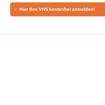
Hier Ihre VHS kostenfrei anmelden!
Dieser Teil dient lediglich zur Kontaktaufnah
Ansprechpartner
*
E-Mail
*