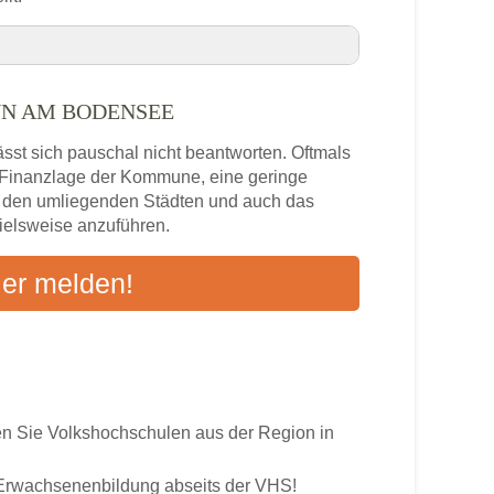
ensee
NN AM BODENSEE
bronn am Bodensee VHS-Kurse in Ihrer
st sich pauschal nicht beantworten. Oftmals
e Finanzlage der Kommune, eine geringe
 am Bodensee
n den umliegenden Städten und auch das
pielsweise anzuführen.
s
ier melden!
ten an
 Sie Volkshochschulen aus der Region in
r Erwachsenenbildung abseits der VHS!