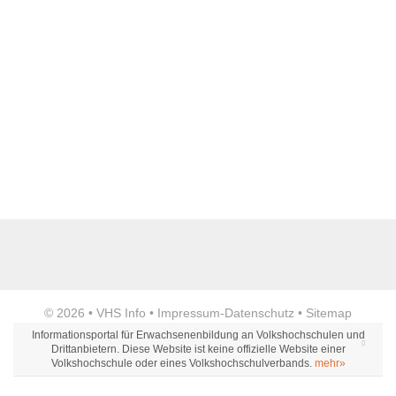
Name der Bildungseinrichtung
*
Standort
*
Anzeige
© 2026 •
VHS Info
•
Impressum
-
Datenschutz
•
Sitemap
Webseite
Informationsportal für Erwachsenenbildung an Volkshochschulen und
Drittanbietern. Diese Website ist keine offizielle Website einer
Volkshochschule oder eines Volkshochschulverbands.
mehr»