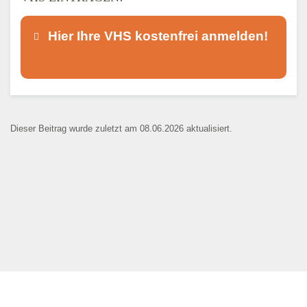
Hier Ihre VHS kostenfrei anmelden!
Dieser Teil dient lediglich zur
Kontaktaufnahme und ist nicht
Dieser Beitrag wurde zuletzt am 08.06.2026 aktualisiert.
öffentlich sichtbar.
Ansprechpartner
*
E-Mail
*