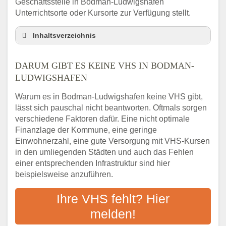
Geschäftsstelle in Bodman-Ludwigshafen
Unterrichtsorte oder Kursorte zur Verfügung stellt.
Inhaltsverzeichnis
Darum gibt es keine VHS in Bodman-
Ludwigshafen
DARUM GIBT ES KEINE VHS IN BODMAN-
3 schnelle Tipps
LUDWIGSHAFEN
Checkliste: So finden auch Menschen aus
Warum es in Bodman-Ludwigshafen keine VHS gibt,
Bodman-Ludwigshafen VHS-Kurse in Ihrer
lässt sich pauschal nicht beantworten. Oftmals sorgen
Nähe
verschiedene Faktoren dafür. Eine nicht optimale
Abendschule in der Region rund um
Finanzlage der Kommune, eine geringe
Bodman-Ludwigshafen
Einwohnerzahl, eine gute Versorgung mit VHS-Kursen
VHS steht für Erwachsenenbildung
in den umliegenden Städten und auch das Fehlen
Online-Kurse: Alternative Angebote zum
einer entsprechenden Infrastruktur sind hier
VHS-Kurs
beispielsweise anzuführen.
Vor- und Nachteile von Online-Kursen
Ihre VHS fehlt? Hier
Checkliste: Darauf kommt es bei
Bildungsangeboten an
melden!
Das bundesweite Volkshochschulwesen