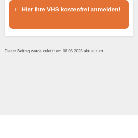
Hier Ihre VHS kostenfrei anmelden!
Dieser Teil dient lediglich zur
Kontaktaufnahme und ist nicht
Dieser Beitrag wurde zuletzt am 08.06.2026 aktualisiert.
öffentlich sichtbar.
Ansprechpartner
*
E-Mail
*