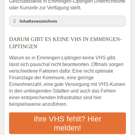
Geschäftsstelle in Emmingen-Liptingen Unterrichtsorte
oder Kursorte zur Verfügung stellt.
Inhaltsverzeichnis
Darum gibt es keine VHS in Emmingen-
Liptingen
DARUM GIBT ES KEINE VHS IN EMMINGEN-
3 schnelle Tipps
LIPTINGEN
Checkliste: So finden auch Menschen aus
Warum es in Emmingen-Liptingen keine VHS gibt,
Emmingen-Liptingen VHS-Kurse in Ihrer
lässt sich pauschal nicht beantworten. Oftmals sorgen
Nähe
verschiedene Faktoren dafür. Eine nicht optimale
Abendschule in der Region rund um
Finanzlage der Kommune, eine geringe
Emmingen-Liptingen
Einwohnerzahl, eine gute Versorgung mit VHS-Kursen
VHS steht für Erwachsenenbildung
in den umliegenden Städten und auch das Fehlen
Online-Kurse: Alternative Angebote zum
einer entsprechenden Infrastruktur sind hier
VHS-Kurs
beispielsweise anzuführen.
Vor- und Nachteile von Online-Kursen
Ihre VHS fehlt? Hier
Checkliste: Darauf kommt es bei
Bildungsangeboten an
melden!
Das bundesweite Volkshochschulwesen