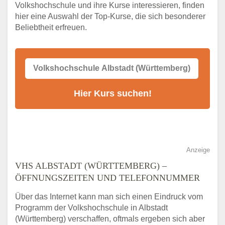
Online-Kurse – Alternative Angebote zum
Volkshochschule und ihre Kurse interessieren, finden
VHS-Kurs
hier eine Auswahl der Top-Kurse, die sich besonderer
Alternativen zum VHS Programm 2026 in
Beliebtheit erfreuen.
Albstadt (Württemberg)
Anzeige
VHS ALBSTADT (WÜRTTEMBERG) –
ÖFFNUNGSZEITEN UND TELEFONNUMMER
Über das Internet kann man sich einen Eindruck vom
Programm der Volkshochschule in Albstadt
(Württemberg) verschaffen, oftmals ergeben sich aber