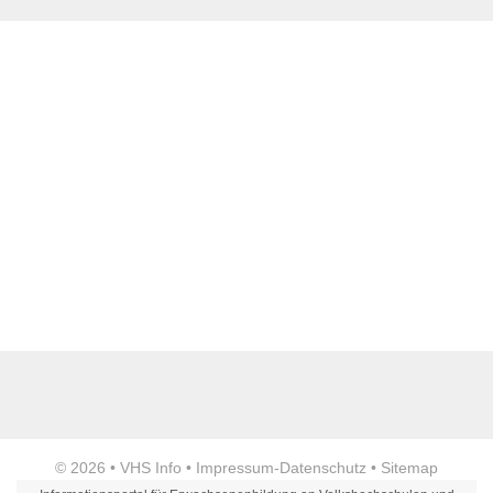
Webseite
E-Mail Adresse
*
Telefon
Anzeige
© 2026 •
VHS Info
•
Impressum
-
Datenschutz
•
Sitemap
Fax