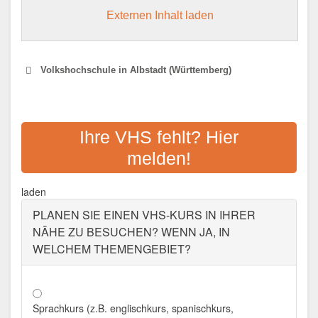
Externen Inhalt laden
Volkshochschule in Albstadt (Württemberg)
VOLKSHOCHSCHULE
ALBSTADT
Ihre VHS fehlt? Hier
melden!
Adresse:
Johannesstr. 5, 72458 Albstadt
Aktualisiert: August 2021
laden
PLANEN SIE EINEN VHS-KURS IN IHRER
NÄHE ZU BESUCHEN? WENN JA, IN
WELCHEM THEMENGEBIET?
Sprachkurs (z.B. englischkurs, spanischkurs,