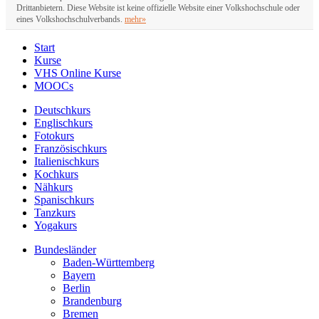
Drittanbietern. Diese Website ist keine offizielle Website einer Volkshochschule oder
eines Volkshochschulverbands.
mehr»
Start
Kurse
VHS Online Kurse
MOOCs
Deutschkurs
Englischkurs
Fotokurs
Französischkurs
Italienischkurs
Kochkurs
Nähkurs
Spanischkurs
Tanzkurs
Yogakurs
Bundesländer
Baden-Württemberg
Bayern
Berlin
Brandenburg
Bremen