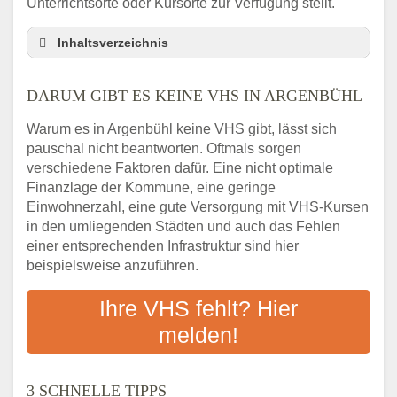
Unterrichtsorte oder Kursorte zur Verfügung stellt.
Inhaltsverzeichnis
Darum gibt es keine VHS in Argenbühl
DARUM GIBT ES KEINE VHS IN ARGENBÜHL
3 schnelle Tipps
Checkliste: So finden auch Menschen aus
Warum es in Argenbühl keine VHS gibt, lässt sich
Argenbühl VHS-Kurse in Ihrer Nähe
pauschal nicht beantworten. Oftmals sorgen
Abendschule in der Region rund um
verschiedene Faktoren dafür. Eine nicht optimale
Argenbühl
Finanzlage der Kommune, eine geringe
VHS steht für Erwachsenenbildung
Einwohnerzahl, eine gute Versorgung mit VHS-Kursen
in den umliegenden Städten und auch das Fehlen
Online-Kurse: Alternative Angebote zum
einer entsprechenden Infrastruktur sind hier
VHS-Kurs
beispielsweise anzuführen.
Vor- und Nachteile von Online-Kursen
Checkliste: Darauf kommt es bei
Ihre VHS fehlt? Hier
Bildungsangeboten an
melden!
Das bundesweite Volkshochschulwesen
3 SCHNELLE TIPPS