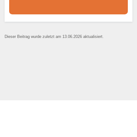
Dieser Teil dient lediglich zur
Kontaktaufnahme und ist nicht
Dieser Beitrag wurde zuletzt am 13.06.2026 aktualisiert.
öffentlich sichtbar.
Ansprechpartner
*
E-Mail
*