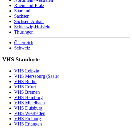
Nordrhein-Westfalen
Rheinland-Pfalz
Saarland
Sachsen
Sachsen-Anhalt
Schleswig-Holstein
Thüringen
Österreich
Schweiz
VHS Standorte
VHS Leipzig
VHS Merseburg (Saale)
VHS Berlin
VHS Erfurt
VHS Bremen
VHS Hamburg
VHS Mittelbach
VHS Duisburg
VHS Wiesbaden
VHS Freiburg
VHS Erlangen