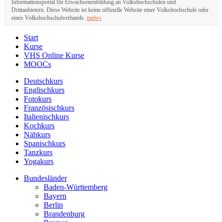
Informationsportal für Erwachsenenbildung an Volkshochschulen und
Drittanbietern. Diese Website ist keine offizielle Website einer Volkshochschule oder
eines Volkshochschulverbands.
mehr»
Start
Kurse
VHS Online Kurse
MOOCs
Deutschkurs
Englischkurs
Fotokurs
Französischkurs
Italienischkurs
Kochkurs
Nähkurs
Spanischkurs
Tanzkurs
Yogakurs
Bundesländer
Baden-Württemberg
Bayern
Berlin
Brandenburg