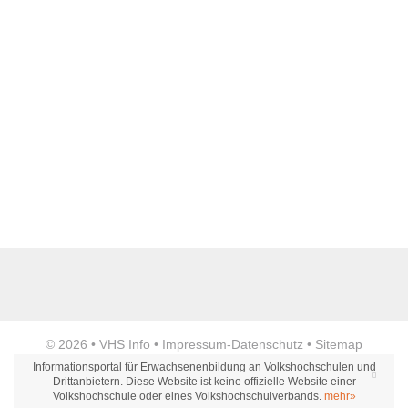
Name der Bildungseinrichtung
*
Standort
*
Anzeige
© 2026 •
VHS Info
•
Impressum
-
Datenschutz
•
Sitemap
Webseite
Informationsportal für Erwachsenenbildung an Volkshochschulen und
Drittanbietern. Diese Website ist keine offizielle Website einer
Volkshochschule oder eines Volkshochschulverbands.
mehr»