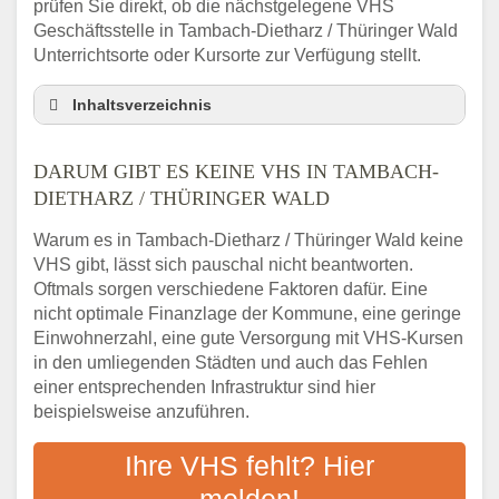
prüfen Sie direkt, ob die nächstgelegene VHS
Geschäftsstelle in Tambach-Dietharz / Thüringer Wald
Unterrichtsorte oder Kursorte zur Verfügung stellt.
Inhaltsverzeichnis
Darum gibt es keine VHS in Tambach-
Dietharz / Thüringer Wald
DARUM GIBT ES KEINE VHS IN TAMBACH-
3 schnelle Tipps
DIETHARZ / THÜRINGER WALD
Checkliste: So finden auch Menschen aus
Warum es in Tambach-Dietharz / Thüringer Wald keine
Tambach-Dietharz / Thüringer Wald VHS-
VHS gibt, lässt sich pauschal nicht beantworten.
Kurse in Ihrer Nähe
Oftmals sorgen verschiedene Faktoren dafür. Eine
Abendschule in der Region rund um
nicht optimale Finanzlage der Kommune, eine geringe
Tambach-Dietharz / Thüringer Wald
Einwohnerzahl, eine gute Versorgung mit VHS-Kursen
VHS steht für Erwachsenenbildung
in den umliegenden Städten und auch das Fehlen
Online-Kurse: Alternative Angebote zum
einer entsprechenden Infrastruktur sind hier
VHS-Kurs
beispielsweise anzuführen.
Vor- und Nachteile von Online-Kursen
Ihre VHS fehlt? Hier
Checkliste: Darauf kommt es bei
Bildungsangeboten an
melden!