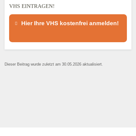
VHS EINTRAGEN!
Hier Ihre VHS kostenfrei anmelden!
Dieser Teil dient lediglich zur
Kontaktaufnahme und ist nicht
Dieser Beitrag wurde zuletzt am 30.05.2026 aktualisiert.
öffentlich sichtbar.
Ansprechpartner
*
E-Mail
*