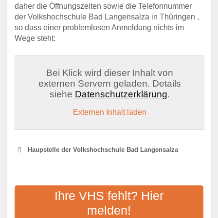
daher die Öffnungszeiten sowie die Telefonnummer
der Volkshochschule Bad Langensalza in Thüringen ,
so dass einer problemlosen Anmeldung nichts im
Wege steht:
Bei Klick wird dieser Inhalt von
externen Servern geladen. Details
siehe
Datenschutzerklärung
.
Externen Inhalt laden
Haupstelle der Volkshochschule Bad Langensalza
VOLKSHOCHSCHULE
UNSTRUT-HAINICH-KREIS
Ihre VHS fehlt? Hier
melden!
Adresse:
Meißnersgasse 1b, 99974