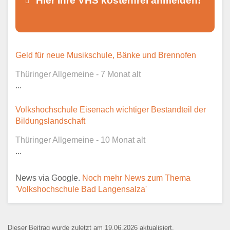
Hier Ihre VHS kostenfrei anmelden!
Dieser Teil dient lediglich zur
Geld für neue Musikschule, Bänke und Brennofen
Kontaktaufnahme und ist nicht
Thüringer Allgemeine - 7 Monat alt
öffentlich sichtbar.
...
Volkshochschule Eisenach wichtiger Bestandteil der
Bildungslandschaft
Ansprechpartner
*
Thüringer Allgemeine - 10 Monat alt
...
News via Google.
Noch mehr News zum Thema
E-Mail
*
'Volkshochschule Bad Langensalza'
Dieser Beitrag wurde zuletzt am 19.06.2026 aktualisiert.