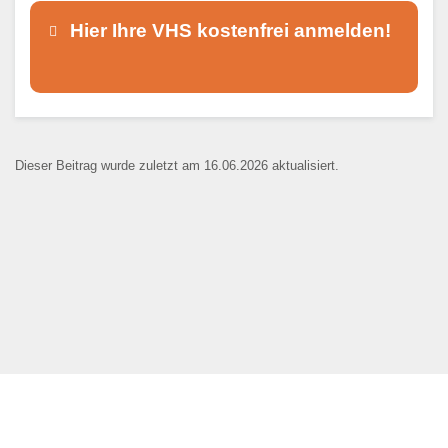
Hier Ihre VHS kostenfrei anmelden!
Dieser Teil dient lediglich zur
Kontaktaufnahme und ist nicht
Dieser Beitrag wurde zuletzt am 16.06.2026 aktualisiert.
öffentlich sichtbar.
Ansprechpartner
*
E-Mail
*