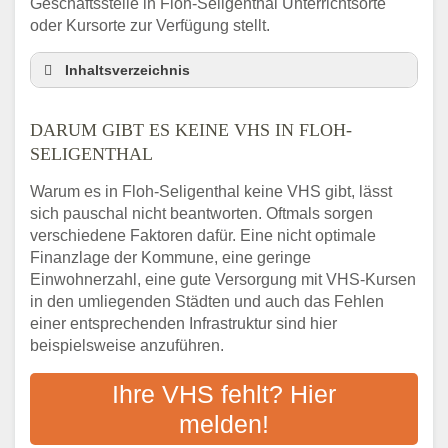
Geschäftsstelle in Floh-Seligenthal Unterrichtsorte
oder Kursorte zur Verfügung stellt.
Inhaltsverzeichnis
Darum gibt es keine VHS in Floh-Seligenthal
DARUM GIBT ES KEINE VHS IN FLOH-
3 schnelle Tipps
SELIGENTHAL
Checkliste: So finden auch Menschen aus
Floh-Seligenthal VHS-Kurse in Ihrer Nähe
Warum es in Floh-Seligenthal keine VHS gibt, lässt
Abendschule in der Region rund um Floh-
sich pauschal nicht beantworten. Oftmals sorgen
Seligenthal
verschiedene Faktoren dafür. Eine nicht optimale
VHS steht für Erwachsenenbildung
Finanzlage der Kommune, eine geringe
Einwohnerzahl, eine gute Versorgung mit VHS-Kursen
Online-Kurse: Alternative Angebote zum
VHS-Kurs
in den umliegenden Städten und auch das Fehlen
einer entsprechenden Infrastruktur sind hier
Vor- und Nachteile von Online-Kursen
beispielsweise anzuführen.
Checkliste: Darauf kommt es bei
Bildungsangeboten an
Ihre VHS fehlt? Hier
Das bundesweite Volkshochschulwesen
melden!