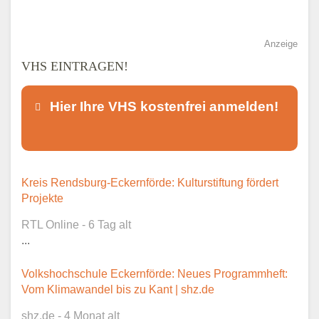
Anzeige
VHS EINTRAGEN!
Hier Ihre VHS kostenfrei anmelden!
Dieser Teil dient lediglich zur
Kreis Rendsburg-Eckernförde: Kulturstiftung fördert
Kontaktaufnahme und ist nicht
Projekte
öffentlich sichtbar.
RTL Online - 6 Tag alt
...
Volkshochschule Eckernförde: Neues Programmheft:
Ansprechpartner
*
Vom Klimawandel bis zu Kant | shz.de
shz.de - 4 Monat alt