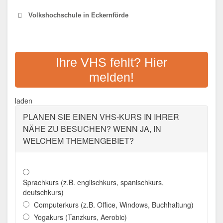
Volkshochschule in Eckernförde
VOLKSHOCHSCHULE
ECKERNFÖRDE E.V.
Ihre VHS fehlt? Hier
melden!
Adresse:
Reeperbahn 44, 24340 Eckernförde
Aktualisiert: August 2021
laden
PLANEN SIE EINEN VHS-KURS IN IHRER
NÄHE ZU BESUCHEN? WENN JA, IN
WELCHEM THEMENGEBIET?
Sprachkurs (z.B. englischkurs, spanischkurs,
deutschkurs)
Computerkurs (z.B. Office, Windows, Buchhaltung)
Yogakurs (Tanzkurs, Aerobic)