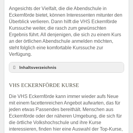
Angesichts der Vielfalt, die die Abendschule in
Eckernförde bietet, können Interessenten mitunter den
Überblick verlieren. Dann hilft die VHS Eckernförde
Kurssuche weiter, die rasch zum gewünschten
Ergebnis führt. All denjenigen, die sich zu einem Kurs
an der örtlichen Abendschule anmelden möchten,
steht folglich eine komfortable Kurssuche zur
Verfügung.
Inhaltsverzeichnis
Abendschule Eckernförde Kurssuche
VHS ECKERNFÖRDE KURSE
VHS Eckernförde Kurse
VHS Eckernförde – Öffnungszeiten und
Die VHS Eckernförde kann immer wieder aufs Neue
Telefonnummer
mit einem facettenreichen Angebot aufwarten, das für
Stellenangebote der Volkshochschule
jeden etwas Passendes bereithält. Menschen aus
Eckernförde
Eckernförde oder der näheren Umgebung, die sich für
Online-Kurse – Alternative Angebote zum
die örtliche Volkshochschule und ihre Kurse
VHS-Kurs
interessieren, finden hier eine Auswahl der Top-Kurse,