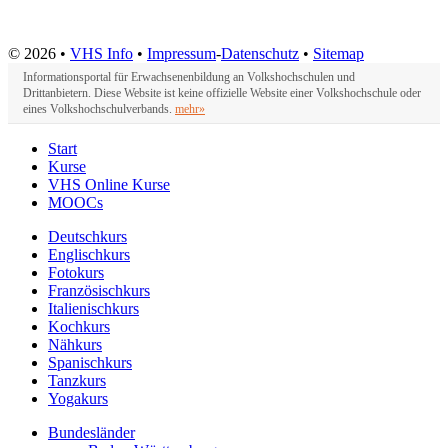
© 2026 •
VHS Info
•
Impressum
-
Datenschutz
•
Sitemap
Informationsportal für Erwachsenenbildung an Volkshochschulen und
Drittanbietern. Diese Website ist keine offizielle Website einer Volkshochschule oder
eines Volkshochschulverbands.
mehr»
Start
Kurse
VHS Online Kurse
MOOCs
Deutschkurs
Englischkurs
Fotokurs
Französischkurs
Italienischkurs
Kochkurs
Nähkurs
Spanischkurs
Tanzkurs
Yogakurs
Bundesländer