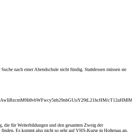
Suche nach einer Abendschule nicht fündig. Stattdessen müssen sie
MjAwIiBzcmM9Ii8vbWFwcy5nb29nbGUuY29tL21hcHM/cT12aH
ng, die für Weiterbildungen und den gesamten Zweig der
 finden. Es kommt also nicht so sehr auf VHS-Kurse in Holtenau an,