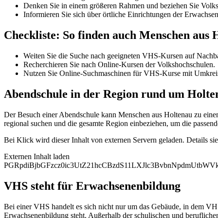
Denken Sie in einem größeren Rahmen und beziehen Sie Volksh
Informieren Sie sich über örtliche Einrichtungen der Erwachse
Checkliste: So finden auch Menschen aus
Weiten Sie die Suche nach geeigneten VHS-Kursen auf Nachba
Recherchieren Sie nach Online-Kursen der Volkshochschulen.
Nutzen Sie Online-Suchmaschinen für VHS-Kurse mit Umkrei
Abendschule in der Region rund um Holte
Der Besuch einer Abendschule kann Menschen aus Holtenau zu einem h
regional suchen und die gesamte Region einbeziehen, um die passend
Bei Klick wird dieser Inhalt von externen Servern geladen. Details si
Externen Inhalt laden
PGRpdiBjbGFzcz0ic3UtZ21hcCBzdS11LXJlc3BvbnNpdmUtb
VHS steht für Erwachsenenbildung
Bei einer VHS handelt es sich nicht nur um das Gebäude, in dem VHS
Erwachsenenbildung steht. Außerhalb der schulischen und berufliche