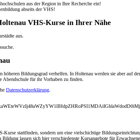
ochschulen aus der Region in Ihre Recherche ein!
nenbildung abseits der VHS!
 Holtenau VHS-Kurse in Ihrer Nähe
rstädte aus.
ssuche.
nau
öheren Bildungsgrad verhelfen. In Holtenau werden sie aber auf der 
e Abendschule für ihr Vorhaben zu finden.
ehe
Datenschutzerklärung
.
WVkaWEteWVzIj48aWZyYW1lIHdpZHRoPSI1MDAiIGhlaWdodD0i
-Kurse stattfinden, sondern um eine vielschichtige Bildungseinrichtu
n Bildung lassen sich hier verschiedenste Kursangebote für Erwachsene