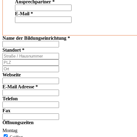
Ansprechpartner
*
E-Mail
*
Name der Bildungseinrichtung
*
Standort
*
Webseite
E-Mail Adresse
*
Telefon
Fax
Öffnungszeiten
Montag