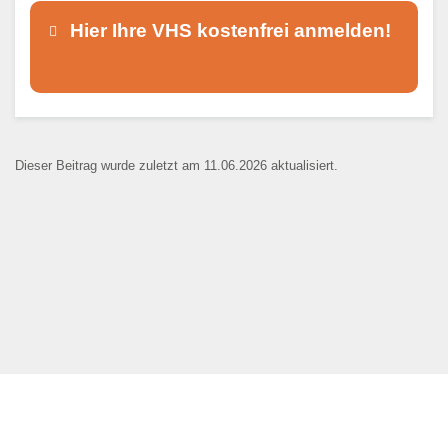
Hier Ihre VHS kostenfrei anmelden!
Dieser Teil dient lediglich zur
Kontaktaufnahme und ist nicht
Dieser Beitrag wurde zuletzt am 11.06.2026 aktualisiert.
öffentlich sichtbar.
Ansprechpartner
*
E-Mail
*