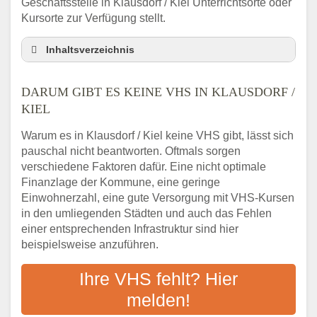
Geschäftsstelle in Klausdorf / Kiel Unterrichtsorte oder
Kursorte zur Verfügung stellt.
Inhaltsverzeichnis
Darum gibt es keine VHS in Klausdorf / Kiel
DARUM GIBT ES KEINE VHS IN KLAUSDORF /
3 schnelle Tipps
KIEL
Checkliste: So finden auch Menschen aus
Klausdorf / Kiel VHS-Kurse in Ihrer Nähe
Warum es in Klausdorf / Kiel keine VHS gibt, lässt sich
Abendschule in der Region rund um
pauschal nicht beantworten. Oftmals sorgen
Klausdorf / Kiel
verschiedene Faktoren dafür. Eine nicht optimale
VHS steht für Erwachsenenbildung
Finanzlage der Kommune, eine geringe
Einwohnerzahl, eine gute Versorgung mit VHS-Kursen
Online-Kurse: Alternative Angebote zum
VHS-Kurs
in den umliegenden Städten und auch das Fehlen
einer entsprechenden Infrastruktur sind hier
Vor- und Nachteile von Online-Kursen
beispielsweise anzuführen.
Checkliste: Darauf kommt es bei
Bildungsangeboten an
Ihre VHS fehlt? Hier
Das bundesweite Volkshochschulwesen
melden!