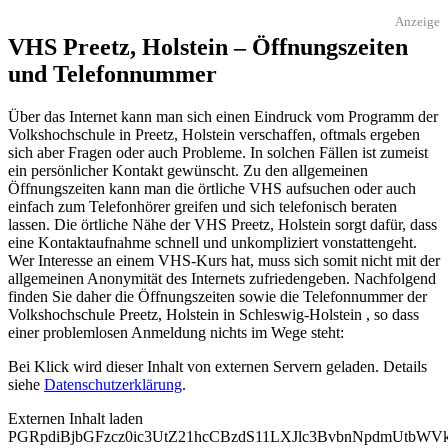
Anzeige
VHS Preetz, Holstein – Öffnungszeiten
und Telefonnummer
Über das Internet kann man sich einen Eindruck vom Programm der
Volkshochschule in Preetz, Holstein verschaffen, oftmals ergeben
sich aber Fragen oder auch Probleme. In solchen Fällen ist zumeist
ein persönlicher Kontakt gewünscht. Zu den allgemeinen
Öffnungszeiten kann man die örtliche VHS aufsuchen oder auch
einfach zum Telefonhörer greifen und sich telefonisch beraten
lassen. Die örtliche Nähe der VHS Preetz, Holstein sorgt dafür, dass
eine Kontaktaufnahme schnell und unkompliziert vonstattengeht.
Wer Interesse an einem VHS-Kurs hat, muss sich somit nicht mit der
allgemeinen Anonymität des Internets zufriedengeben. Nachfolgend
finden Sie daher die Öffnungszeiten sowie die Telefonnummer der
Volkshochschule Preetz, Holstein in Schleswig-Holstein , so dass
einer problemlosen Anmeldung nichts im Wege steht:
Bei Klick wird dieser Inhalt von externen Servern geladen. Details
siehe
Datenschutzerklärung
.
Externen Inhalt laden
PGRpdiBjbGFzcz0ic3UtZ21hcCBzdS11LXJlc3BvbnNpdmUtb