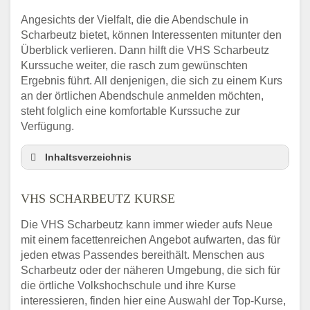
Angesichts der Vielfalt, die die Abendschule in
Scharbeutz bietet, können Interessenten mitunter den
Überblick verlieren. Dann hilft die VHS Scharbeutz
Kurssuche weiter, die rasch zum gewünschten
Ergebnis führt. All denjenigen, die sich zu einem Kurs
an der örtlichen Abendschule anmelden möchten,
steht folglich eine komfortable Kurssuche zur
Verfügung.
Inhaltsverzeichnis
Abendschule Scharbeutz Kurssuche
VHS SCHARBEUTZ KURSE
VHS Scharbeutz Kurse
VHS Scharbeutz – Öffnungszeiten und
Die VHS Scharbeutz kann immer wieder aufs Neue
Telefonnummer
mit einem facettenreichen Angebot aufwarten, das für
Stellenangebote der Volkshochschule
jeden etwas Passendes bereithält. Menschen aus
Scharbeutz
Scharbeutz oder der näheren Umgebung, die sich für
Online-Kurse – Alternative Angebote zum
die örtliche Volkshochschule und ihre Kurse
VHS-Kurs
interessieren, finden hier eine Auswahl der Top-Kurse,