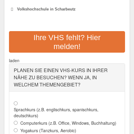
Volkshochschule in Scharbeutz
VOLKSHOCHSCHULE IN DER
GEMEINDE SCHARBEUTZ E.V.
Ihre VHS fehlt? Hier
melden!
Adresse:
Am Bürgerhaus 2, 23683 Scharbeutz
Aktualisiert: August 2021
laden
PLANEN SIE EINEN VHS-KURS IN IHRER
NÄHE ZU BESUCHEN? WENN JA, IN
WELCHEM THEMENGEBIET?
Sprachkurs (z.B. englischkurs, spanischkurs,
deutschkurs)
Computerkurs (z.B. Office, Windows, Buchhaltung)
Yogakurs (Tanzkurs, Aerobic)