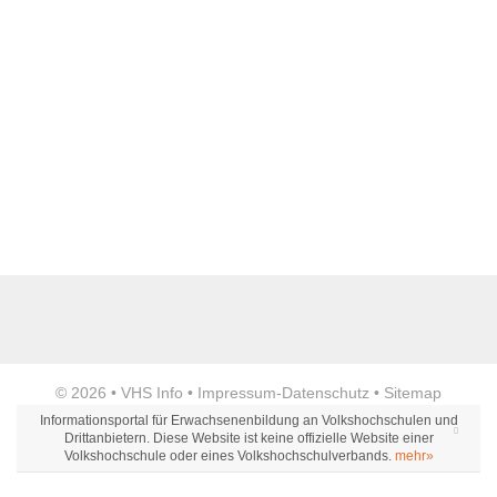
Name der Bildungseinrichtung
*
Standort
*
Anzeige
© 2026 •
VHS Info
•
Impressum
-
Datenschutz
•
Sitemap
Webseite
Informationsportal für Erwachsenenbildung an Volkshochschulen und
Drittanbietern. Diese Website ist keine offizielle Website einer
Volkshochschule oder eines Volkshochschulverbands.
mehr»