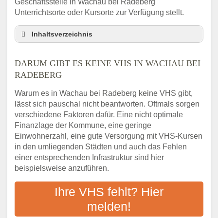
Geschäftsstelle in Wachau bei Radeberg
Unterrichtsorte oder Kursorte zur Verfügung stellt.
Inhaltsverzeichnis
Darum gibt es keine VHS in Wachau bei
Radeberg
DARUM GIBT ES KEINE VHS IN WACHAU BEI
3 schnelle Tipps
RADEBERG
Checkliste: So finden auch Menschen aus
Warum es in Wachau bei Radeberg keine VHS gibt,
Wachau bei Radeberg VHS-Kurse in Ihrer
lässt sich pauschal nicht beantworten. Oftmals sorgen
Nähe
verschiedene Faktoren dafür. Eine nicht optimale
Abendschule in der Region rund um Wachau
Finanzlage der Kommune, eine geringe
bei Radeberg
Einwohnerzahl, eine gute Versorgung mit VHS-Kursen
VHS steht für Erwachsenenbildung
in den umliegenden Städten und auch das Fehlen
Online-Kurse: Alternative Angebote zum
einer entsprechenden Infrastruktur sind hier
VHS-Kurs
beispielsweise anzuführen.
Vor- und Nachteile von Online-Kursen
Ihre VHS fehlt? Hier
Checkliste: Darauf kommt es bei
Bildungsangeboten an
melden!
Das bundesweite Volkshochschulwesen