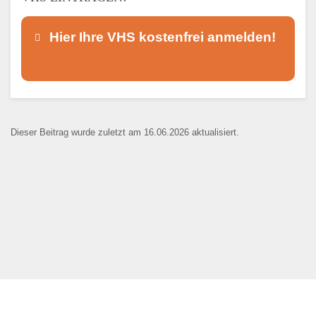
Hier Ihre VHS kostenfrei anmelden!
Dieser Teil dient lediglich zur
Kontaktaufnahme und ist nicht
Dieser Beitrag wurde zuletzt am 16.06.2026 aktualisiert.
öffentlich sichtbar.
Ansprechpartner
*
E-Mail
*