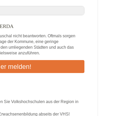
WERDA
fswerda VHS-Kurse in Ihrer Nähe
uschal nicht beantworten. Oftmals sorgen
da
zlage der Kommune, eine geringe
n den umliegenden Städten und auch das
pielsweise anzuführen.
s
ier melden!
ten an
 Sie Volkshochschulen aus der Region in
r Erwachsenenbildung abseits der VHS!