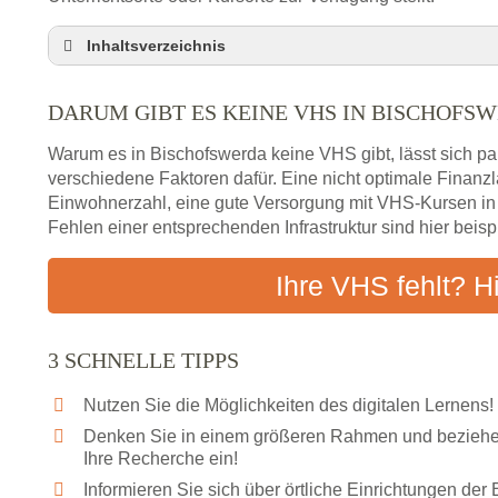
Inhaltsverzeichnis
Darum gibt es keine VHS in Bischofswerda
DARUM GIBT ES KEINE VHS IN BISCHOFS
3 schnelle Tipps
Checkliste: So finden auch Menschen aus Bischo
Warum es in Bischofswerda keine VHS gibt, lässt sich pa
Abendschule in der Region rund um Bischofswer
verschiedene Faktoren dafür. Eine nicht optimale Finan
Einwohnerzahl, eine gute Versorgung mit VHS-Kursen i
VHS steht für Erwachsenenbildung
Fehlen einer entsprechenden Infrastruktur sind hier beis
Online-Kurse: Alternative Angebote zum VHS-Kur
Vor- und Nachteile von Online-Kursen
Ihre VHS fehlt? H
Checkliste: Darauf kommt es bei Bildungsangebo
Das bundesweite Volkshochschulwesen
3 SCHNELLE TIPPS
Nutzen Sie die Möglichkeiten des digitalen Lernens!
Denken Sie in einem größeren Rahmen und beziehen
Ihre Recherche ein!
Informieren Sie sich über örtliche Einrichtungen de