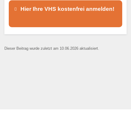
Hier Ihre VHS kostenfrei anmelden!
Dieser Teil dient lediglich zur
Kontaktaufnahme und ist nicht
Dieser Beitrag wurde zuletzt am 10.06.2026 aktualisiert.
öffentlich sichtbar.
Ansprechpartner
*
E-Mail
*