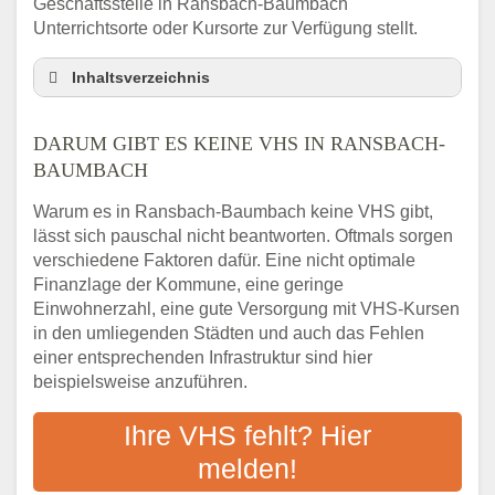
Geschäftsstelle in Ransbach-Baumbach
Unterrichtsorte oder Kursorte zur Verfügung stellt.
Inhaltsverzeichnis
Darum gibt es keine VHS in Ransbach-
Baumbach
DARUM GIBT ES KEINE VHS IN RANSBACH-
3 schnelle Tipps
BAUMBACH
Checkliste: So finden auch Menschen aus
Warum es in Ransbach-Baumbach keine VHS gibt,
Ransbach-Baumbach VHS-Kurse in Ihrer
lässt sich pauschal nicht beantworten. Oftmals sorgen
Nähe
verschiedene Faktoren dafür. Eine nicht optimale
Abendschule in der Region rund um
Finanzlage der Kommune, eine geringe
Ransbach-Baumbach
Einwohnerzahl, eine gute Versorgung mit VHS-Kursen
VHS steht für Erwachsenenbildung
in den umliegenden Städten und auch das Fehlen
Online-Kurse: Alternative Angebote zum
einer entsprechenden Infrastruktur sind hier
VHS-Kurs
beispielsweise anzuführen.
Vor- und Nachteile von Online-Kursen
Ihre VHS fehlt? Hier
Checkliste: Darauf kommt es bei
Bildungsangeboten an
melden!
Das bundesweite Volkshochschulwesen