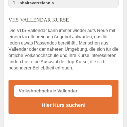
Inhaltsverzeichnis
VHS Nebenstelle in Vallendar und
Umgebung
VHS VALLENDAR KURSE
3 Tipps
Die VHS Vallendar kann immer wieder aufs Neue mit
Abendschule Vallendar Kurssuche
einem facettenreichen Angebot aufwarten, das für
VHS Vallendar Kurse
jeden etwas Passendes bereithält. Menschen aus
VHS Vallendar – Öffnungszeiten und
Vallendar oder der näheren Umgebung, die sich für die
Telefonnummer
örtliche Volkshochschule und ihre Kurse interessieren,
finden hier eine Auswahl der Top-Kurse, die sich
Stellenangebote der Volkshochschule
besonderer Beliebtheit erfreuen.
Vallendar
Online-Kurse – Alternative Angebote zum
VHS-Kurs
Alternativen zum VHS Programm 2026 in
Vallendar