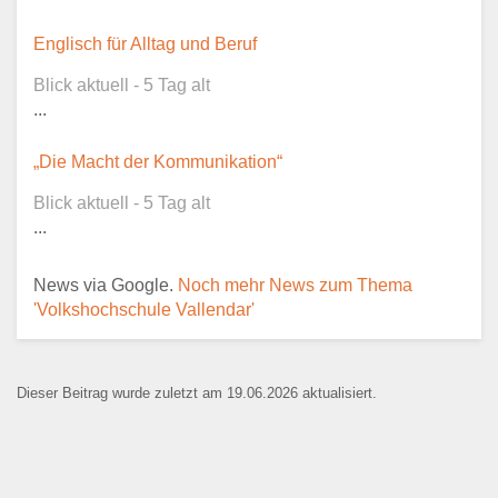
Dieser Teil dient lediglich zur
Englisch für Alltag und Beruf
Kontaktaufnahme und ist nicht
Blick aktuell - 5 Tag alt
öffentlich sichtbar.
...
„Die Macht der Kommunikation“
Blick aktuell - 5 Tag alt
Ansprechpartner
*
...
News via Google.
Noch mehr News zum Thema
'Volkshochschule Vallendar'
E-Mail
*
Dieser Beitrag wurde zuletzt am 19.06.2026 aktualisiert.
Name der Bildungseinrichtung
*