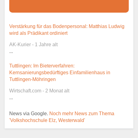
Dieser Teil dient lediglich zur
Verstärkung für das Bodenpersonal: Matthias Ludwig
Kontaktaufnahme und ist nicht
wird als Prädikant ordiniert
öffentlich sichtbar.
AK-Kurier - 1 Jahre alt
...
Tuttlingen: Im Bieterverfahren:
Ansprechpartner
*
Kernsanierungsbedürftiges Einfamilienhaus in
Tuttlingen-Möhringen
Wirtschaft.com - 2 Monat alt
...
E-Mail
*
News via Google.
Noch mehr News zum Thema
'Volkshochschule Elz, Westerwald'