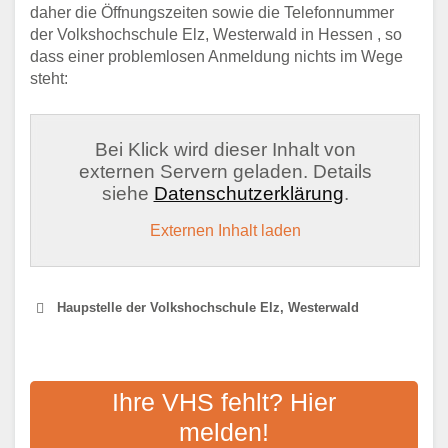
daher die Öffnungszeiten sowie die Telefonnummer
der Volkshochschule Elz, Westerwald in Hessen , so
dass einer problemlosen Anmeldung nichts im Wege
steht:
Bei Klick wird dieser Inhalt von
externen Servern geladen. Details
siehe
Datenschutzerklärung
.
Externen Inhalt laden
Haupstelle der Volkshochschule Elz, Westerwald
KREISVOLKSHOCHSCHULE
LIMBURG-WEILBURG E.V.
Ihre VHS fehlt? Hier
melden!
Adresse:
Diezer Straße 33, 65549 Limburg