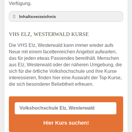
Verfügung.
Inhaltsverzeichnis
VHS Nebenstelle in Elz, Westerwald und
Umgebung
VHS ELZ, WESTERWALD KURSE
3 Tipps
Die VHS Elz, Westerwald kann immer wieder aufs
Abendschule Elz, Westerwald Kurssuche
Neue mit einem facettenreichen Angebot aufwarten,
VHS Elz, Westerwald Kurse
das für jeden etwas Passendes bereithält. Menschen
VHS Elz, Westerwald – Öffnungszeiten und
aus Elz, Westerwald oder der näheren Umgebung, die
Telefonnummer
sich für die örtliche Volkshochschule und ihre Kurse
interessieren, finden hier eine Auswahl der Top-Kurse,
Stellenangebote der Volkshochschule Elz,
die sich besonderer Beliebtheit erfreuen.
Westerwald
Online-Kurse – Alternative Angebote zum
VHS-Kurs
Alternativen zum VHS Programm 2026 in
Elz, Westerwald