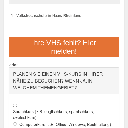
Volkshochschule in Haan, Rheinland
VHS-ZWECKVERBAND
HILDEN-HAAN
Ihre VHS fehlt? Hier
melden!
Adresse:
Dieker Str. 49, 42781 Haan
Aktualisiert: August 2021
laden
PLANEN SIE EINEN VHS-KURS IN IHRER
NÄHE ZU BESUCHEN? WENN JA, IN
WELCHEM THEMENGEBIET?
Sprachkurs (z.B. englischkurs, spanischkurs,
deutschkurs)
Computerkurs (z.B. Office, Windows, Buchhaltung)