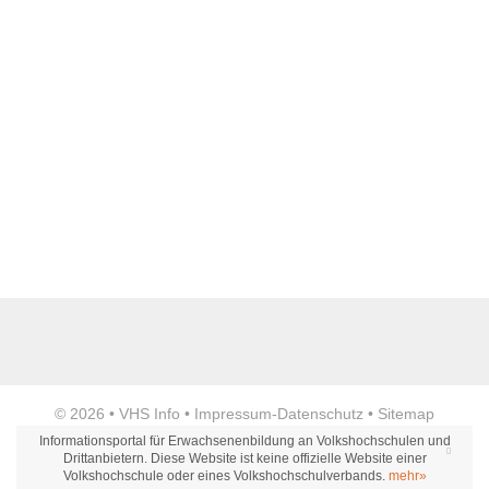
Webseite
E-Mail Adresse
*
Telefon
Anzeige
Fax
© 2026 •
VHS Info
•
Impressum
-
Datenschutz
•
Sitemap
Informationsportal für Erwachsenenbildung an Volkshochschulen und
Drittanbietern. Diese Website ist keine offizielle Website einer
Volkshochschule oder eines Volkshochschulverbands.
mehr»