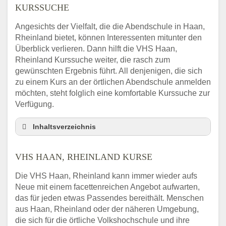
KURSSUCHE
Angesichts der Vielfalt, die die Abendschule in Haan,
Rheinland bietet, können Interessenten mitunter den
Überblick verlieren. Dann hilft die VHS Haan,
Rheinland Kurssuche weiter, die rasch zum
gewünschten Ergebnis führt. All denjenigen, die sich
zu einem Kurs an der örtlichen Abendschule anmelden
möchten, steht folglich eine komfortable Kurssuche zur
Verfügung.
Inhaltsverzeichnis
Abendschule Haan, Rheinland Kurssuche
VHS HAAN, RHEINLAND KURSE
VHS Haan, Rheinland Kurse
VHS Haan, Rheinland – Öffnungszeiten und
Die VHS Haan, Rheinland kann immer wieder aufs
Telefonnummer
Neue mit einem facettenreichen Angebot aufwarten,
Stellenangebote der Volkshochschule Haan,
das für jeden etwas Passendes bereithält. Menschen
Rheinland
aus Haan, Rheinland oder der näheren Umgebung,
Online-Kurse – Alternative Angebote zum
die sich für die örtliche Volkshochschule und ihre