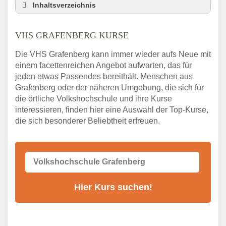
Inhaltsverzeichnis
VHS Nebenstelle in Grafenberg und
Umgebung
VHS GRAFENBERG KURSE
3 Tipps
Die VHS Grafenberg kann immer wieder aufs Neue mit
Abendschule Grafenberg Kurssuche
einem facettenreichen Angebot aufwarten, das für
VHS Grafenberg Kurse
jeden etwas Passendes bereithält. Menschen aus
VHS Grafenberg – Öffnungszeiten und
Grafenberg oder der näheren Umgebung, die sich für
Telefonnummer
die örtliche Volkshochschule und ihre Kurse
interessieren, finden hier eine Auswahl der Top-Kurse,
Stellenangebote der Volkshochschule
die sich besonderer Beliebtheit erfreuen.
Grafenberg
Online-Kurse – Alternative Angebote zum
VHS-Kurs
Alternativen zum VHS Programm 2026 in
Grafenberg