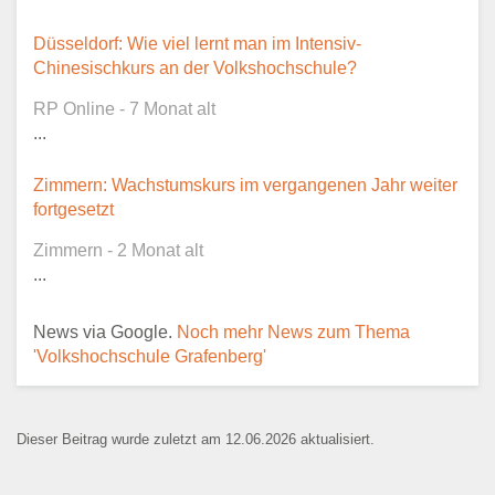
Dieser Teil dient lediglich zur
Düsseldorf: Wie viel lernt man im Intensiv-
Kontaktaufnahme und ist nicht
Chinesischkurs an der Volkshochschule?
öffentlich sichtbar.
RP Online - 7 Monat alt
...
Zimmern: Wachstumskurs im vergangenen Jahr weiter
Ansprechpartner
*
fortgesetzt
Zimmern - 2 Monat alt
...
E-Mail
*
News via Google.
Noch mehr News zum Thema
'Volkshochschule Grafenberg'
Dieser Beitrag wurde zuletzt am 12.06.2026 aktualisiert.
Name der Bildungseinrichtung
*