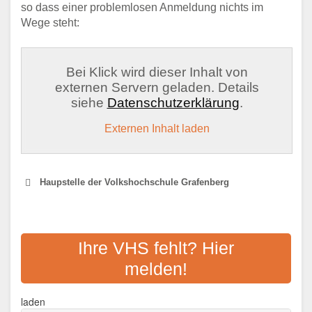
so dass einer problemlosen Anmeldung nichts im
Wege steht:
Bei Klick wird dieser Inhalt von
externen Servern geladen. Details
siehe
Datenschutzerklärung
.
Externen Inhalt laden
Haupstelle der Volkshochschule Grafenberg
VOLKSHOCHSCHULE
FORCHHEIM LANDKREIS
Ihre VHS fehlt? Hier
melden!
Adresse:
Hornschuchallee 20, 91301
Forchheim
laden
Aktualisiert: August 2021