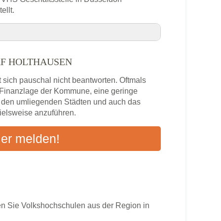
ellt.
en
RF HOLTHAUSEN
dorf Holthausen VHS-Kurse in Ihrer Nähe
 sich pauschal nicht beantworten. Oftmals
Holthausen
e Finanzlage der Kommune, eine geringe
n den umliegenden Städten und auch das
pielsweise anzuführen.
s
ier melden!
ten an
 Sie Volkshochschulen aus der Region in