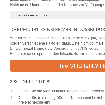
Holthausen Unterrichtsorte oder Kursorte zur Verfügung st
Inhaltsverzeichnis
Darum gibt es keine VHS in Düsseldorf Holthaus
DARUM GIBT ES KEINE VHS IN DÜSSELDO
3 schnelle Tipps
Checkliste: So finden auch Menschen aus Düssel
Warum es in Düsseldorf Holthausen keine VHS gibt, lässt
Abendschule in der Region rund um Düsseldorf 
sorgen verschiedene Faktoren dafür. Eine nicht optimal
Einwohnerzahl, eine gute Versorgung mit VHS-Kursen i
VHS steht für Erwachsenenbildung
Fehlen einer entsprechenden Infrastruktur sind hier beis
Online-Kurse: Alternative Angebote zum VHS-Kur
Vor- und Nachteile von Online-Kursen
Ihre VHS fehlt? H
Checkliste: Darauf kommt es bei Bildungsangebo
Das bundesweite Volkshochschulwesen
3 SCHNELLE TIPPS
Nutzen Sie die Möglichkeiten des digitalen Lernens!
Denken Sie in einem größeren Rahmen und beziehen
Ihre Recherche ein!