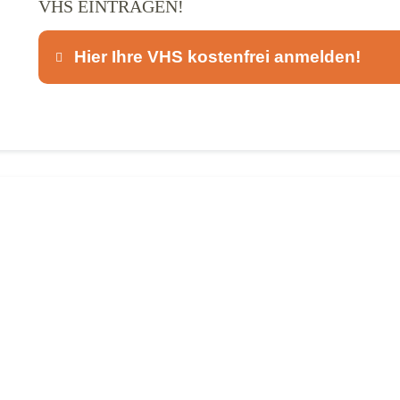
VHS EINTRAGEN!
Hier Ihre VHS kostenfrei anmelden!
Dieser Teil dient lediglich zur Kontaktaufnah
Ansprechpartner
*
E-Mail
*