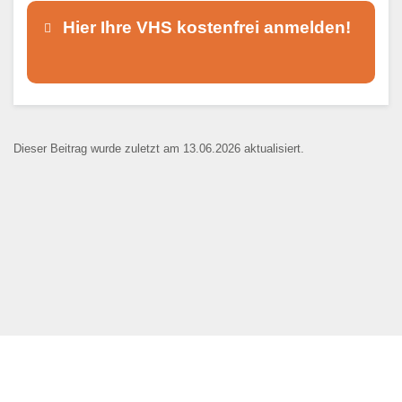
Hier Ihre VHS kostenfrei anmelden!
Dieser Teil dient lediglich zur
Kontaktaufnahme und ist nicht
Dieser Beitrag wurde zuletzt am 13.06.2026 aktualisiert.
öffentlich sichtbar.
Ansprechpartner
*
E-Mail
*