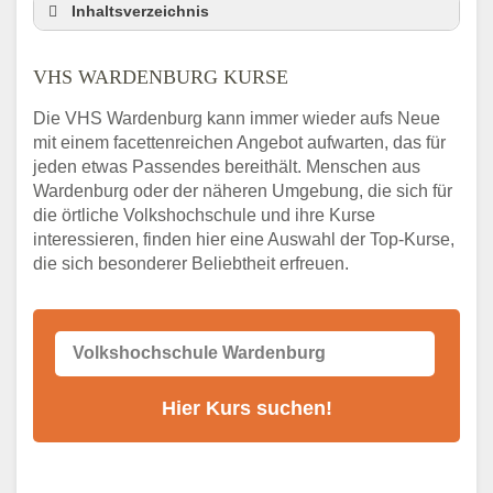
Inhaltsverzeichnis
VHS Nebenstelle in Wardenburg und
Umgebung
VHS WARDENBURG KURSE
3 Tipps
Die VHS Wardenburg kann immer wieder aufs Neue
Abendschule Wardenburg Kurssuche
mit einem facettenreichen Angebot aufwarten, das für
VHS Wardenburg Kurse
jeden etwas Passendes bereithält. Menschen aus
VHS Wardenburg – Öffnungszeiten und
Wardenburg oder der näheren Umgebung, die sich für
Telefonnummer
die örtliche Volkshochschule und ihre Kurse
interessieren, finden hier eine Auswahl der Top-Kurse,
Stellenangebote der Volkshochschule
die sich besonderer Beliebtheit erfreuen.
Wardenburg
Online-Kurse – Alternative Angebote zum
VHS-Kurs
Alternativen zum VHS Programm 2026 in
Wardenburg