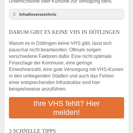
Unterrichtsorte oder Kursorte zur Verfügung stellt.
Inhaltsverzeichnis
Darum gibt es keine VHS in Dötlingen
DARUM GIBT ES KEINE VHS IN DÖTLINGEN
3 schnelle Tipps
Checkliste: So finden auch Menschen aus
Warum es in Dötlingen keine VHS gibt, lässt sich
Dötlingen VHS-Kurse in Ihrer Nähe
pauschal nicht beantworten. Oftmals sorgen
Abendschule in der Region rund um
verschiedene Faktoren dafür. Eine nicht optimale
Dötlingen
Finanzlage der Kommune, eine geringe
VHS steht für Erwachsenenbildung
Einwohnerzahl, eine gute Versorgung mit VHS-Kursen
in den umliegenden Städten und auch das Fehlen
Online-Kurse: Alternative Angebote zum
einer entsprechenden Infrastruktur sind hier
VHS-Kurs
beispielsweise anzuführen.
Vor- und Nachteile von Online-Kursen
Checkliste: Darauf kommt es bei
Ihre VHS fehlt? Hier
Bildungsangeboten an
melden!
Das bundesweite Volkshochschulwesen
3 SCHNELLE TIPPS