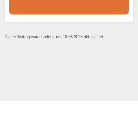
Dieser Teil dient lediglich zur
Kontaktaufnahme und ist nicht
Dieser Beitrag wurde zuletzt am 18.06.2026 aktualisiert.
öffentlich sichtbar.
Ansprechpartner
*
E-Mail
*