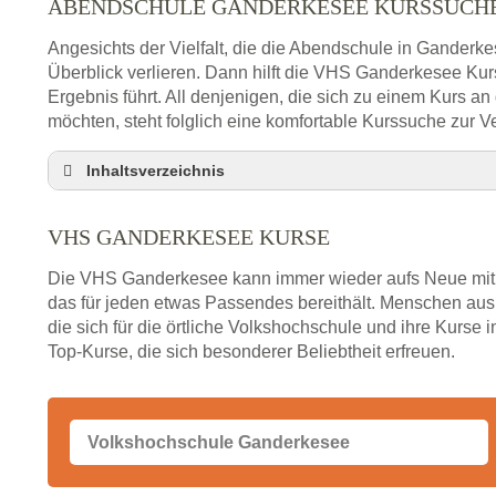
ABENDSCHULE GANDERKESEE KURSSUCH
Angesichts der Vielfalt, die die Abendschule in Ganderke
Überblick verlieren. Dann hilft die VHS Ganderkesee Ku
Ergebnis führt. All denjenigen, die sich zu einem Kurs a
möchten, steht folglich eine komfortable Kurssuche zur V
Inhaltsverzeichnis
Abendschule Ganderkesee Kurssuche
VHS GANDERKESEE KURSE
VHS Ganderkesee Kurse
VHS Ganderkesee – Öffnungszeiten und Telefo
Die VHS Ganderkesee kann immer wieder aufs Neue mit 
Stellenangebote der Volkshochschule Ganderke
das für jeden etwas Passendes bereithält. Menschen a
die sich für die örtliche Volkshochschule und ihre Kurse i
Online-Kurse – Alternative Angebote zum VHS-Ku
Top-Kurse, die sich besonderer Beliebtheit erfreuen.
Alternativen zum VHS Programm 2026 in Gander