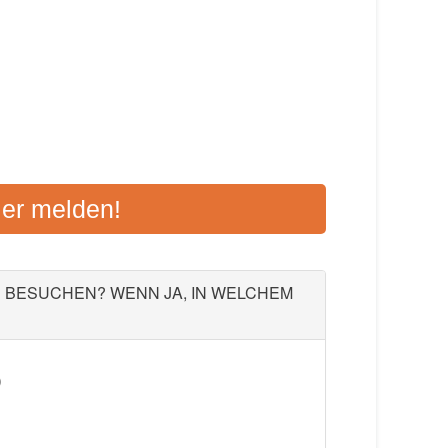
RKESEE-HUDE
ier melden!
, 27777 Ganderkesee
Aktualisiert: August 2021
U BESUCHEN? WENN JA, IN WELCHEM
)