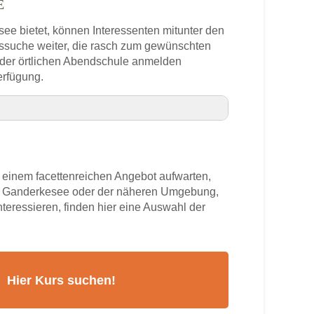
E
see bietet, können Interessenten mitunter den
rssuche weiter, die rasch zum gewünschten
n der örtlichen Abendschule anmelden
erfügung.
nnummer
einem facettenreichen Angebot aufwarten,
see
us Ganderkesee oder der näheren Umgebung,
nteressieren, finden hier eine Auswahl der
rs
kesee