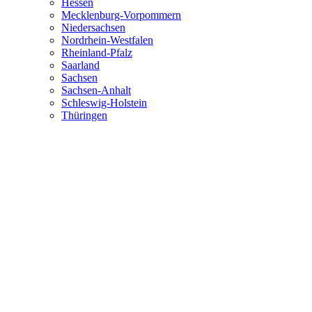
Hessen
Mecklenburg-Vorpommern
Niedersachsen
Nordrhein-Westfalen
Rheinland-Pfalz
Saarland
Sachsen
Sachsen-Anhalt
Schleswig-Holstein
Thüringen