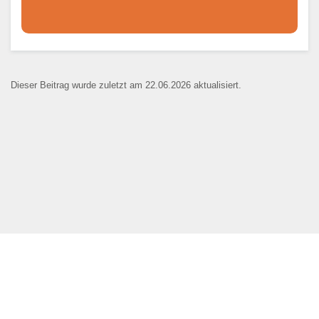
Dieser Teil dient lediglich zur
Kontaktaufnahme und ist nicht
Dieser Beitrag wurde zuletzt am 22.06.2026 aktualisiert.
öffentlich sichtbar.
Ansprechpartner
*
E-Mail
*