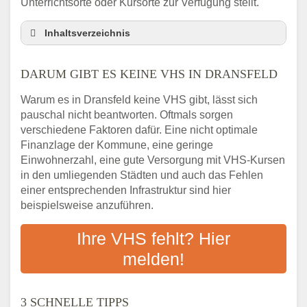
Unterrichtsorte oder Kursorte zur Verfügung stellt.
Inhaltsverzeichnis
Darum gibt es keine VHS in Dransfeld
DARUM GIBT ES KEINE VHS IN DRANSFELD
3 schnelle Tipps
Checkliste: So finden auch Menschen aus
Warum es in Dransfeld keine VHS gibt, lässt sich
Dransfeld VHS-Kurse in Ihrer Nähe
pauschal nicht beantworten. Oftmals sorgen
Abendschule in der Region rund um
verschiedene Faktoren dafür. Eine nicht optimale
Dransfeld
Finanzlage der Kommune, eine geringe
VHS steht für Erwachsenenbildung
Einwohnerzahl, eine gute Versorgung mit VHS-Kursen
in den umliegenden Städten und auch das Fehlen
Online-Kurse: Alternative Angebote zum
einer entsprechenden Infrastruktur sind hier
VHS-Kurs
beispielsweise anzuführen.
Vor- und Nachteile von Online-Kursen
Checkliste: Darauf kommt es bei
Ihre VHS fehlt? Hier
Bildungsangeboten an
melden!
Das bundesweite Volkshochschulwesen
3 SCHNELLE TIPPS