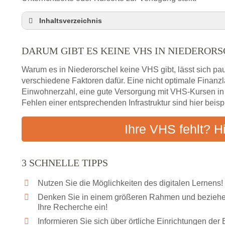
Inhaltsverzeichnis
Darum gibt es keine VHS in Niederorschel
DARUM GIBT ES KEINE VHS IN NIEDEROR
3 schnelle Tipps
Checkliste: So finden auch Menschen aus Nieder
Warum es in Niederorschel keine VHS gibt, lässt sich pa
Abendschule in der Region rund um Niederorsche
verschiedene Faktoren dafür. Eine nicht optimale Finan
Einwohnerzahl, eine gute Versorgung mit VHS-Kursen i
VHS steht für Erwachsenenbildung
Fehlen einer entsprechenden Infrastruktur sind hier beis
Online-Kurse: Alternative Angebote zum VHS-Kur
Vor- und Nachteile von Online-Kursen
Ihre VHS fehlt? H
Checkliste: Darauf kommt es bei Bildungsangebo
Das bundesweite Volkshochschulwesen
3 SCHNELLE TIPPS
Nutzen Sie die Möglichkeiten des digitalen Lernens!
Denken Sie in einem größeren Rahmen und beziehen
Ihre Recherche ein!
Informieren Sie sich über örtliche Einrichtungen de