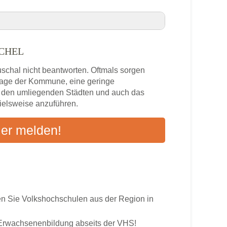
SCHEL
orschel VHS-Kurse in Ihrer Nähe
uschal nicht beantworten. Oftmals sorgen
l
zlage der Kommune, eine geringe
n den umliegenden Städten und auch das
pielsweise anzuführen.
s
ier melden!
ten an
 Sie Volkshochschulen aus der Region in
r Erwachsenenbildung abseits der VHS!