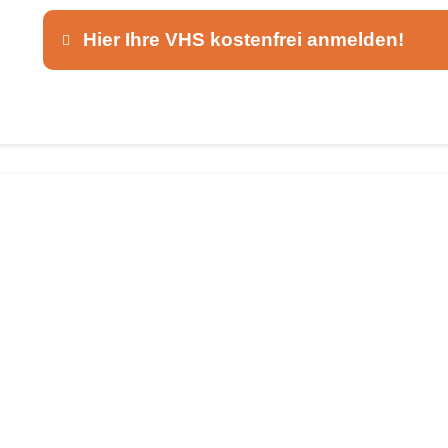
Hier Ihre VHS kostenfrei anmelden!
Dieser Teil dient lediglich zur Kontaktaufnah
Ansprechpartner
*
E-Mail
*