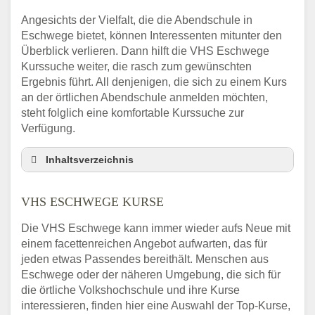
Angesichts der Vielfalt, die die Abendschule in
Eschwege bietet, können Interessenten mitunter den
Überblick verlieren. Dann hilft die VHS Eschwege
Kurssuche weiter, die rasch zum gewünschten
Ergebnis führt. All denjenigen, die sich zu einem Kurs
an der örtlichen Abendschule anmelden möchten,
steht folglich eine komfortable Kurssuche zur
Verfügung.
Inhaltsverzeichnis
Abendschule Eschwege Kurssuche
VHS ESCHWEGE KURSE
VHS Eschwege Kurse
VHS Eschwege – Öffnungszeiten und
Die VHS Eschwege kann immer wieder aufs Neue mit
Telefonnummer
einem facettenreichen Angebot aufwarten, das für
Stellenangebote der Volkshochschule
jeden etwas Passendes bereithält. Menschen aus
Eschwege
Eschwege oder der näheren Umgebung, die sich für
Online-Kurse – Alternative Angebote zum
die örtliche Volkshochschule und ihre Kurse
VHS-Kurs
interessieren, finden hier eine Auswahl der Top-Kurse,