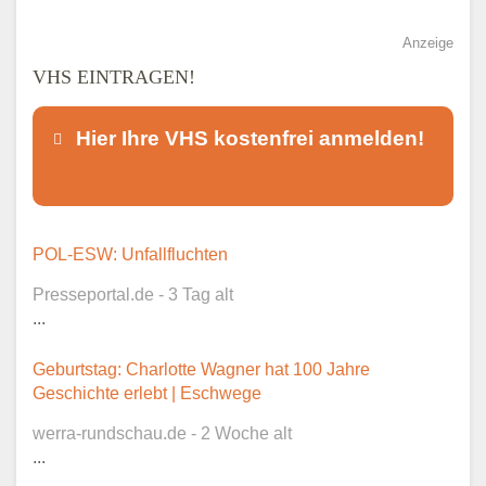
Anzeige
VHS EINTRAGEN!
Hier Ihre VHS kostenfrei anmelden!
Dieser Teil dient lediglich zur
POL-ESW: Unfallfluchten
Kontaktaufnahme und ist nicht
Presseportal.de - 3 Tag alt
öffentlich sichtbar.
...
Geburtstag: Charlotte Wagner hat 100 Jahre
Geschichte erlebt | Eschwege
Ansprechpartner
*
werra-rundschau.de - 2 Woche alt
...