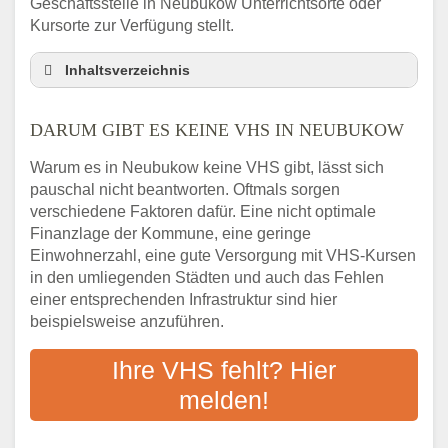
Geschäftsstelle in Neubukow Unterrichtsorte oder
Kursorte zur Verfügung stellt.
Inhaltsverzeichnis
Darum gibt es keine VHS in Neubukow
DARUM GIBT ES KEINE VHS IN NEUBUKOW
3 schnelle Tipps
Checkliste: So finden auch Menschen aus
Warum es in Neubukow keine VHS gibt, lässt sich
Neubukow VHS-Kurse in Ihrer Nähe
pauschal nicht beantworten. Oftmals sorgen
Abendschule in der Region rund um
verschiedene Faktoren dafür. Eine nicht optimale
Neubukow
Finanzlage der Kommune, eine geringe
VHS steht für Erwachsenenbildung
Einwohnerzahl, eine gute Versorgung mit VHS-Kursen
in den umliegenden Städten und auch das Fehlen
Online-Kurse: Alternative Angebote zum
einer entsprechenden Infrastruktur sind hier
VHS-Kurs
beispielsweise anzuführen.
Vor- und Nachteile von Online-Kursen
Checkliste: Darauf kommt es bei
Ihre VHS fehlt? Hier
Bildungsangeboten an
melden!
Das bundesweite Volkshochschulwesen