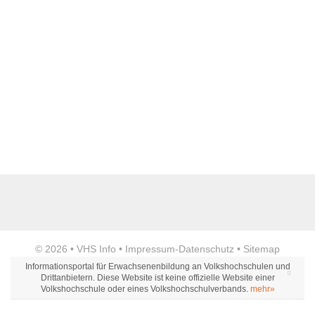
Name der Bildungseinrichtung
*
Standort
*
Anzeige
© 2026 •
VHS Info
•
Impressum
-
Datenschutz
•
Sitemap
Webseite
Informationsportal für Erwachsenenbildung an Volkshochschulen und
Drittanbietern. Diese Website ist keine offizielle Website einer
Volkshochschule oder eines Volkshochschulverbands.
mehr»