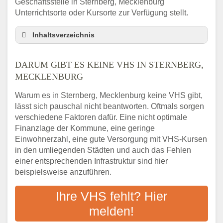
Geschäftsstelle in Sternberg, Mecklenburg
Unterrichtsorte oder Kursorte zur Verfügung stellt.
Inhaltsverzeichnis
Darum gibt es keine VHS in Sternberg,
Mecklenburg
DARUM GIBT ES KEINE VHS IN STERNBERG,
3 schnelle Tipps
MECKLENBURG
Checkliste: So finden auch Menschen aus
Warum es in Sternberg, Mecklenburg keine VHS gibt,
Sternberg, Mecklenburg VHS-Kurse in Ihrer
lässt sich pauschal nicht beantworten. Oftmals sorgen
Nähe
verschiedene Faktoren dafür. Eine nicht optimale
Abendschule in der Region rund um
Finanzlage der Kommune, eine geringe
Sternberg, Mecklenburg
Einwohnerzahl, eine gute Versorgung mit VHS-Kursen
VHS steht für Erwachsenenbildung
in den umliegenden Städten und auch das Fehlen
Online-Kurse: Alternative Angebote zum
einer entsprechenden Infrastruktur sind hier
VHS-Kurs
beispielsweise anzuführen.
Vor- und Nachteile von Online-Kursen
Ihre VHS fehlt? Hier
Checkliste: Darauf kommt es bei
Bildungsangeboten an
melden!
Das bundesweite Volkshochschulwesen