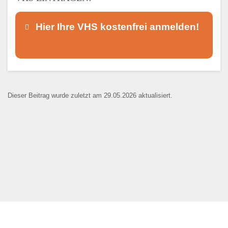
Hier Ihre VHS kostenfrei anmelden!
Dieser Teil dient lediglich zur
Kontaktaufnahme und ist nicht
Dieser Beitrag wurde zuletzt am 29.05.2026 aktualisiert.
öffentlich sichtbar.
Ansprechpartner
*
E-Mail
*