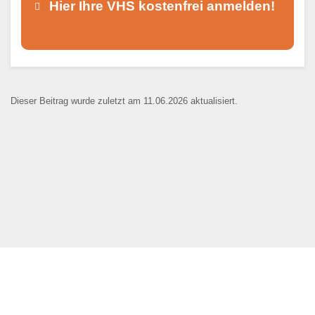
Hier Ihre VHS kostenfrei anmelden!
Dieser Teil dient lediglich zur
Kontaktaufnahme und ist nicht
Dieser Beitrag wurde zuletzt am 11.06.2026 aktualisiert.
öffentlich sichtbar.
Ansprechpartner
*
E-Mail
*