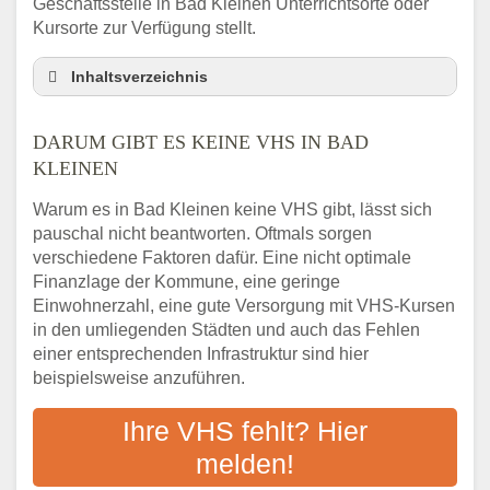
Geschäftsstelle in Bad Kleinen Unterrichtsorte oder
Kursorte zur Verfügung stellt.
Inhaltsverzeichnis
Darum gibt es keine VHS in Bad Kleinen
DARUM GIBT ES KEINE VHS IN BAD
3 schnelle Tipps
KLEINEN
Checkliste: So finden auch Menschen aus
Bad Kleinen VHS-Kurse in Ihrer Nähe
Warum es in Bad Kleinen keine VHS gibt, lässt sich
Abendschule in der Region rund um Bad
pauschal nicht beantworten. Oftmals sorgen
Kleinen
verschiedene Faktoren dafür. Eine nicht optimale
VHS steht für Erwachsenenbildung
Finanzlage der Kommune, eine geringe
Einwohnerzahl, eine gute Versorgung mit VHS-Kursen
Online-Kurse: Alternative Angebote zum
VHS-Kurs
in den umliegenden Städten und auch das Fehlen
einer entsprechenden Infrastruktur sind hier
Vor- und Nachteile von Online-Kursen
beispielsweise anzuführen.
Checkliste: Darauf kommt es bei
Bildungsangeboten an
Ihre VHS fehlt? Hier
Das bundesweite Volkshochschulwesen
melden!