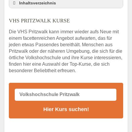
Inhaltsverzeichnis
VHS Nebenstelle in Pritzwalk und
Umgebung
VHS PRITZWALK KURSE
3 Tipps
Die VHS Pritzwalk kann immer wieder aufs Neue mit
Abendschule Pritzwalk Kurssuche
einem facettenreichen Angebot aufwarten, das für
VHS Pritzwalk Kurse
jeden etwas Passendes bereithält. Menschen aus
VHS Pritzwalk – Öffnungszeiten und
Pritzwalk oder der näheren Umgebung, die sich für die
Telefonnummer
örtliche Volkshochschule und ihre Kurse interessieren,
finden hier eine Auswahl der Top-Kurse, die sich
Stellenangebote der Volkshochschule
besonderer Beliebtheit erfreuen.
Pritzwalk
Online-Kurse – Alternative Angebote zum
VHS-Kurs
Alternativen zum VHS Programm 2026 in
Pritzwalk