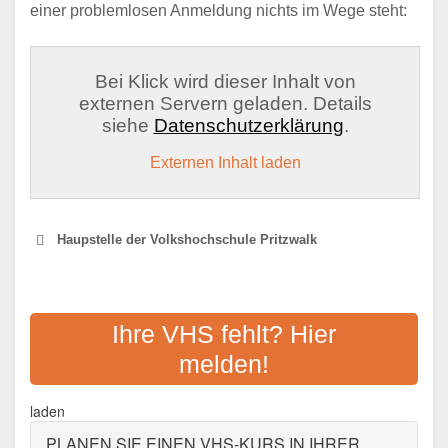
einer problemlosen Anmeldung nichts im Wege steht:
Bei Klick wird dieser Inhalt von
externen Servern geladen. Details
siehe
Datenschutzerklärung
.
Externen Inhalt laden
Haupstelle der Volkshochschule Pritzwalk
KREISVOLKSHOCHSCHULE
OSTPRIGNITZ-RUPPIN
Ihre VHS fehlt? Hier
melden!
Adresse:
Alt Ruppiner Allee 39, 16816
Neuruppin
laden
Aktualisiert: August 2021
PLANEN SIE EINEN VHS-KURS IN IHRER