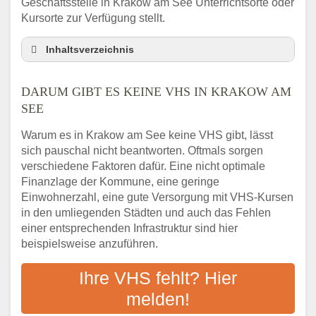
Geschäftsstelle in Krakow am See Unterrichtsorte oder
Kursorte zur Verfügung stellt.
Inhaltsverzeichnis
Darum gibt es keine VHS in Krakow am See
DARUM GIBT ES KEINE VHS IN KRAKOW AM
3 schnelle Tipps
SEE
Checkliste: So finden auch Menschen aus
Krakow am See VHS-Kurse in Ihrer Nähe
Warum es in Krakow am See keine VHS gibt, lässt
Abendschule in der Region rund um Krakow
sich pauschal nicht beantworten. Oftmals sorgen
am See
verschiedene Faktoren dafür. Eine nicht optimale
VHS steht für Erwachsenenbildung
Finanzlage der Kommune, eine geringe
Einwohnerzahl, eine gute Versorgung mit VHS-Kursen
Online-Kurse: Alternative Angebote zum
VHS-Kurs
in den umliegenden Städten und auch das Fehlen
einer entsprechenden Infrastruktur sind hier
Vor- und Nachteile von Online-Kursen
beispielsweise anzuführen.
Checkliste: Darauf kommt es bei
Bildungsangeboten an
Ihre VHS fehlt? Hier
Das bundesweite Volkshochschulwesen
melden!