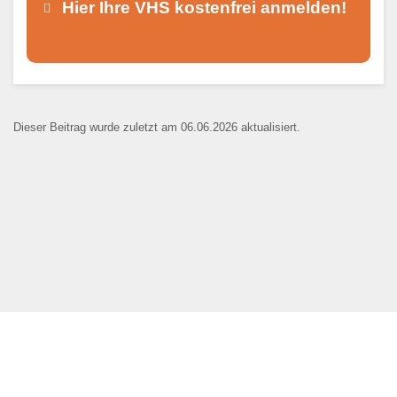
Hier Ihre VHS kostenfrei anmelden!
Dieser Teil dient lediglich zur
Kontaktaufnahme und ist nicht
Dieser Beitrag wurde zuletzt am 06.06.2026 aktualisiert.
öffentlich sichtbar.
Ansprechpartner
*
E-Mail
*