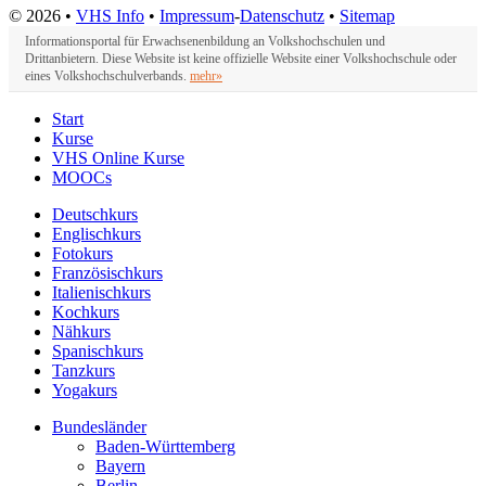
© 2026 •
VHS Info
•
Impressum
-
Datenschutz
•
Sitemap
Informationsportal für Erwachsenenbildung an Volkshochschulen und
Drittanbietern. Diese Website ist keine offizielle Website einer Volkshochschule oder
eines Volkshochschulverbands.
mehr»
Start
Kurse
VHS Online Kurse
MOOCs
Deutschkurs
Englischkurs
Fotokurs
Französischkurs
Italienischkurs
Kochkurs
Nähkurs
Spanischkurs
Tanzkurs
Yogakurs
Bundesländer
Baden-Württemberg
Bayern
Berlin