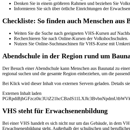
Denken Sie in einem größeren Rahmen und beziehen Sie Volksh
Informieren Sie sich über örtliche Einrichtungen der Erwachse
Checkliste: So finden auch Menschen aus
Weiten Sie die Suche nach geeigneten VHS-Kursen auf Nachba
Recherchieren Sie nach Online-Kursen der Volkshochschulen.
Nutzen Sie Online-Suchmaschinen für VHS-Kurse mit Umkrei
Abendschule in der Region rund um Bauna
Der Besuch einer Abendschule kann Menschen aus Baunatal zu einem h
regional suchen und die gesamte Region einbeziehen, um die passend
Bei Klick wird dieser Inhalt von externen Servern geladen. Details si
Externen Inhalt laden
PGRpdiBjbGFzcz0ic3UtZ21hcCBzdS11LXJlc3BvbnNpdmUtb
VHS steht für Erwachsenenbildung
Bei einer VHS handelt es sich nicht nur um das Gebäude, in dem VHS
Erwachsenenbildung steht. Außerhalb der schulischen und beruflichen