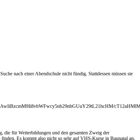
Suche nach einer Abendschule nicht fündig. Stattdessen müssen sie
MjAwIiBzcmM9Ii8vbWFwcy5nb29nbGUuY29tL21hcHM/cT12aHM
ng, die für Weiterbildungen und den gesamten Zweig der
 finden. Es kommt also nicht so sehr auf VHS-Kurse in Baunatal an,