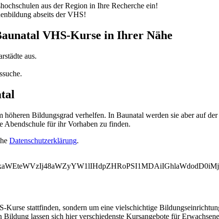
ochschulen aus der Region in Ihre Recherche ein!
nenbildung abseits der VHS!
 Baunatal VHS-Kurse in Ihrer Nähe
rstädte aus.
ssuche.
tal
öheren Bildungsgrad verhelfen. In Baunatal werden sie aber auf der 
e Abendschule für ihr Vorhaben zu finden.
ehe
Datenschutzerklärung
.
WVkaWEteWVzIj48aWZyYW1lIHdpZHRoPSI1MDAiIGhlaWdodD0i
-Kurse stattfinden, sondern um eine vielschichtige Bildungseinrichtu
 Bildung lassen sich hier verschiedenste Kursangebote für Erwachsene