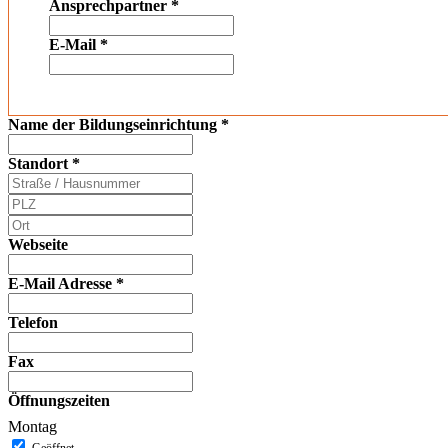
Ansprechpartner
*
E-Mail
*
Name der Bildungseinrichtung
*
Standort
*
Webseite
E-Mail Adresse
*
Telefon
Fax
Öffnungszeiten
Montag