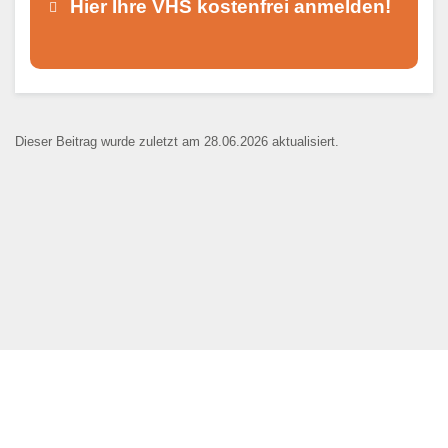
Hier Ihre VHS kostenfrei anmelden!
Dieser Teil dient lediglich zur
Kontaktaufnahme und ist nicht
Dieser Beitrag wurde zuletzt am 28.06.2026 aktualisiert.
öffentlich sichtbar.
Ansprechpartner
*
E-Mail
*