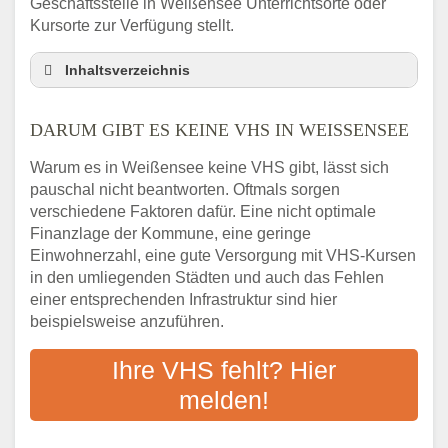
Geschäftsstelle in Weißensee Unterrichtsorte oder
Kursorte zur Verfügung stellt.
Inhaltsverzeichnis
Darum gibt es keine VHS in Weißensee
DARUM GIBT ES KEINE VHS IN WEISSENSEE
3 schnelle Tipps
Checkliste: So finden auch Menschen aus
Warum es in Weißensee keine VHS gibt, lässt sich
Weißensee VHS-Kurse in Ihrer Nähe
pauschal nicht beantworten. Oftmals sorgen
Abendschule in der Region rund um
verschiedene Faktoren dafür. Eine nicht optimale
Weißensee
Finanzlage der Kommune, eine geringe
VHS steht für Erwachsenenbildung
Einwohnerzahl, eine gute Versorgung mit VHS-Kursen
in den umliegenden Städten und auch das Fehlen
Online-Kurse: Alternative Angebote zum
einer entsprechenden Infrastruktur sind hier
VHS-Kurs
beispielsweise anzuführen.
Vor- und Nachteile von Online-Kursen
Checkliste: Darauf kommt es bei
Ihre VHS fehlt? Hier
Bildungsangeboten an
melden!
Das bundesweite Volkshochschulwesen