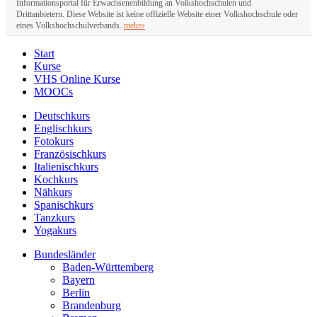
Informationsportal für Erwachsenenbildung an Volkshochschulen und
Drittanbietern. Diese Website ist keine offizielle Website einer Volkshochschule oder
eines Volkshochschulverbands.
mehr»
Start
Kurse
VHS Online Kurse
MOOCs
Deutschkurs
Englischkurs
Fotokurs
Französischkurs
Italienischkurs
Kochkurs
Nähkurs
Spanischkurs
Tanzkurs
Yogakurs
Bundesländer
Baden-Württemberg
Bayern
Berlin
Brandenburg