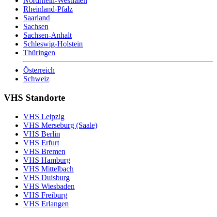
Nordrhein-Westfalen
Rheinland-Pfalz
Saarland
Sachsen
Sachsen-Anhalt
Schleswig-Holstein
Thüringen
Österreich
Schweiz
VHS Standorte
VHS Leipzig
VHS Merseburg (Saale)
VHS Berlin
VHS Erfurt
VHS Bremen
VHS Hamburg
VHS Mittelbach
VHS Duisburg
VHS Wiesbaden
VHS Freiburg
VHS Erlangen