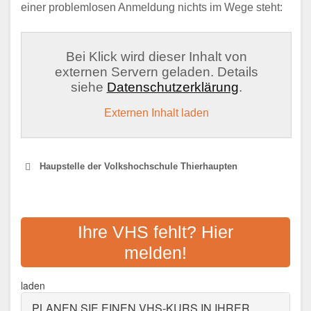
einer problemlosen Anmeldung nichts im Wege steht:
Bei Klick wird dieser Inhalt von
externen Servern geladen. Details
siehe
Datenschutzerklärung
.
Externen Inhalt laden
Haupstelle der Volkshochschule Thierhaupten
VOLKSHOCHSCHULE
AUGSBURG STADT
Ihre VHS fehlt? Hier
melden!
Adresse:
Willy-Brandt-Platz 3a, 86153
Augsburg
laden
Aktualisiert: August 2021
PLANEN SIE EINEN VHS-KURS IN IHRER