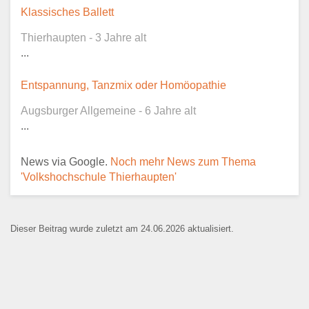
Dieser Teil dient lediglich zur
Klassisches Ballett
Kontaktaufnahme und ist nicht
Thierhaupten - 3 Jahre alt
öffentlich sichtbar.
...
Entspannung, Tanzmix oder Homöopathie
Augsburger Allgemeine - 6 Jahre alt
Ansprechpartner
*
...
News via Google.
Noch mehr News zum Thema
'Volkshochschule Thierhaupten'
E-Mail
*
Dieser Beitrag wurde zuletzt am 24.06.2026 aktualisiert.
Name der Bildungseinrichtung
*