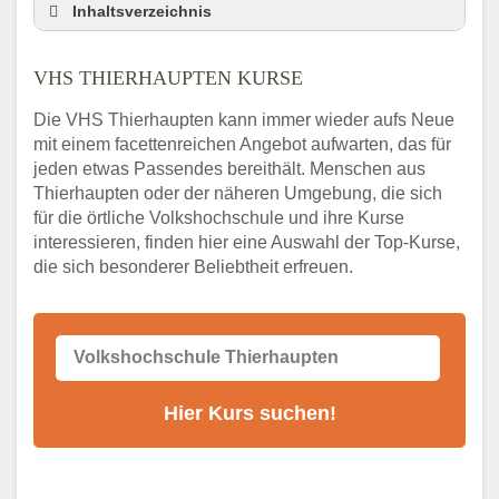
Inhaltsverzeichnis
VHS Nebenstelle in Thierhaupten und
Umgebung
VHS THIERHAUPTEN KURSE
3 Tipps
Die VHS Thierhaupten kann immer wieder aufs Neue
Abendschule Thierhaupten Kurssuche
mit einem facettenreichen Angebot aufwarten, das für
VHS Thierhaupten Kurse
jeden etwas Passendes bereithält. Menschen aus
VHS Thierhaupten – Öffnungszeiten und
Thierhaupten oder der näheren Umgebung, die sich
Telefonnummer
für die örtliche Volkshochschule und ihre Kurse
interessieren, finden hier eine Auswahl der Top-Kurse,
Stellenangebote der Volkshochschule
die sich besonderer Beliebtheit erfreuen.
Thierhaupten
Online-Kurse – Alternative Angebote zum
VHS-Kurs
Alternativen zum VHS Programm 2026 in
Thierhaupten