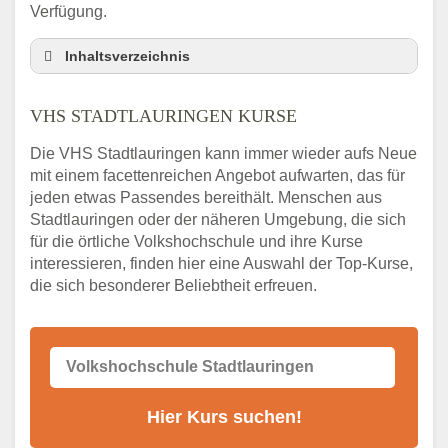
Verfügung.
Inhaltsverzeichnis
VHS Nebenstelle in Stadtlauringen und
Umgebung
VHS STADTLAURINGEN KURSE
3 Tipps
Die VHS Stadtlauringen kann immer wieder aufs Neue
Abendschule Stadtlauringen Kurssuche
mit einem facettenreichen Angebot aufwarten, das für
VHS Stadtlauringen Kurse
jeden etwas Passendes bereithält. Menschen aus
VHS Stadtlauringen – Öffnungszeiten und
Stadtlauringen oder der näheren Umgebung, die sich
Telefonnummer
für die örtliche Volkshochschule und ihre Kurse
interessieren, finden hier eine Auswahl der Top-Kurse,
Stellenangebote der Volkshochschule
die sich besonderer Beliebtheit erfreuen.
Stadtlauringen
Online-Kurse – Alternative Angebote zum
VHS-Kurs
Alternativen zum VHS Programm 2026 in
Stadtlauringen