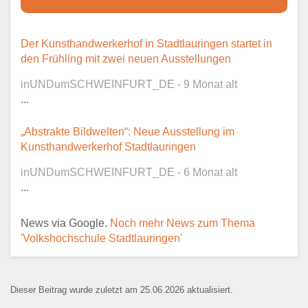
Dieser Teil dient lediglich zur
Der Kunsthandwerkerhof in Stadtlauringen startet in
Kontaktaufnahme und ist nicht
den Frühling mit zwei neuen Ausstellungen
öffentlich sichtbar.
inUNDumSCHWEINFURT_DE - 9 Monat alt
...
„Abstrakte Bildwelten“: Neue Ausstellung im
Ansprechpartner
*
Kunsthandwerkerhof Stadtlauringen
inUNDumSCHWEINFURT_DE - 6 Monat alt
...
E-Mail
*
News via Google.
Noch mehr News zum Thema
'Volkshochschule Stadtlauringen'
Dieser Beitrag wurde zuletzt am 25.06.2026 aktualisiert.
Name der Bildungseinrichtung
*