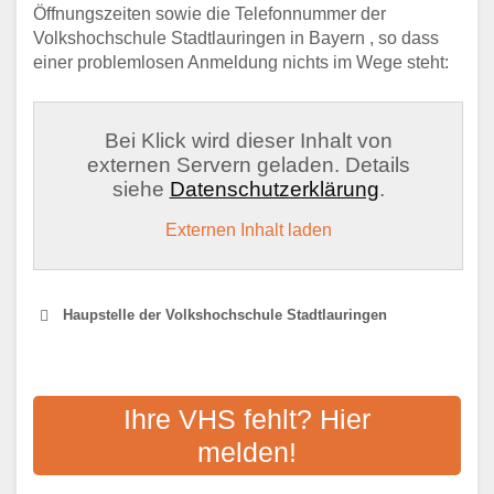
Öffnungszeiten sowie die Telefonnummer der
Volkshochschule Stadtlauringen in Bayern , so dass
einer problemlosen Anmeldung nichts im Wege steht:
Bei Klick wird dieser Inhalt von
externen Servern geladen. Details
siehe
Datenschutzerklärung
.
Externen Inhalt laden
Haupstelle der Volkshochschule Stadtlauringen
VHS SCHWEINFURT
Ihre VHS fehlt? Hier
Adresse:
Schultesstraße 19b, 97421
melden!
Schweinfurt
Aktualisiert: August 2021