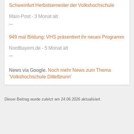
Dieser Teil dient lediglich zur
Schweinfurt Herbstsemester der Volkshochschule
Kontaktaufnahme und ist nicht
Main-Post - 3 Monat alt
öffentlich sichtbar.
...
949 mal Bildung: VHS präsentiert ihr neues Programm
Nordbayern.de - 5 Monat alt
Ansprechpartner
*
...
News via Google.
Noch mehr News zum Thema
'Volkshochschule Dittelbrunn'
E-Mail
*
Dieser Beitrag wurde zuletzt am 24.06.2026 aktualisiert.
Name der Bildungseinrichtung
*