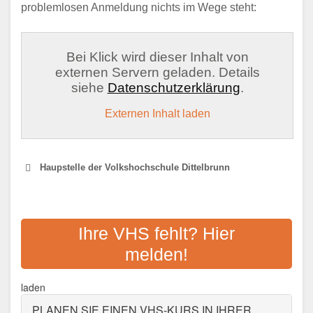
problemlosen Anmeldung nichts im Wege steht:
Bei Klick wird dieser Inhalt von
externen Servern geladen. Details
siehe
Datenschutzerklärung
.
Externen Inhalt laden
Haupstelle der Volkshochschule Dittelbrunn
VHS SCHWEINFURT
Ihre VHS fehlt? Hier
Adresse:
Schultesstraße 19b, 97421
melden!
Schweinfurt
Aktualisiert: August 2021
laden
PLANEN SIE EINEN VHS-KURS IN IHRER