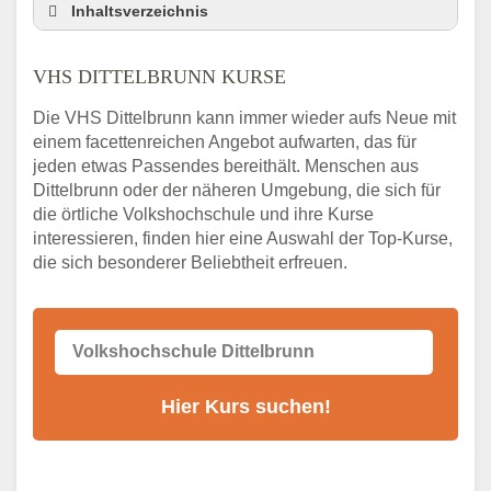
Inhaltsverzeichnis
VHS Nebenstelle in Dittelbrunn und
Umgebung
VHS DITTELBRUNN KURSE
3 Tipps
Die VHS Dittelbrunn kann immer wieder aufs Neue mit
Abendschule Dittelbrunn Kurssuche
einem facettenreichen Angebot aufwarten, das für
VHS Dittelbrunn Kurse
jeden etwas Passendes bereithält. Menschen aus
VHS Dittelbrunn – Öffnungszeiten und
Dittelbrunn oder der näheren Umgebung, die sich für
Telefonnummer
die örtliche Volkshochschule und ihre Kurse
interessieren, finden hier eine Auswahl der Top-Kurse,
Stellenangebote der Volkshochschule
die sich besonderer Beliebtheit erfreuen.
Dittelbrunn
Online-Kurse – Alternative Angebote zum
VHS-Kurs
Alternativen zum VHS Programm 2026 in
Dittelbrunn