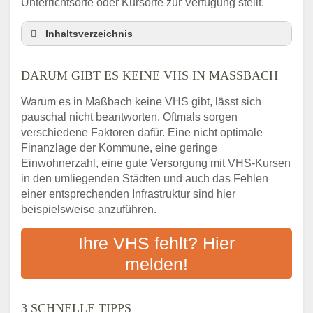
Unterrichtsorte oder Kursorte zur Verfügung stellt.
Inhaltsverzeichnis
Darum gibt es keine VHS in Maßbach
DARUM GIBT ES KEINE VHS IN MASSBACH
3 schnelle Tipps
Checkliste: So finden auch Menschen aus
Warum es in Maßbach keine VHS gibt, lässt sich
Maßbach VHS-Kurse in Ihrer Nähe
pauschal nicht beantworten. Oftmals sorgen
Abendschule in der Region rund um
verschiedene Faktoren dafür. Eine nicht optimale
Maßbach
Finanzlage der Kommune, eine geringe
VHS steht für Erwachsenenbildung
Einwohnerzahl, eine gute Versorgung mit VHS-Kursen
in den umliegenden Städten und auch das Fehlen
Online-Kurse: Alternative Angebote zum
einer entsprechenden Infrastruktur sind hier
VHS-Kurs
beispielsweise anzuführen.
Vor- und Nachteile von Online-Kursen
Checkliste: Darauf kommt es bei
Ihre VHS fehlt? Hier
Bildungsangeboten an
melden!
Das bundesweite Volkshochschulwesen
3 SCHNELLE TIPPS