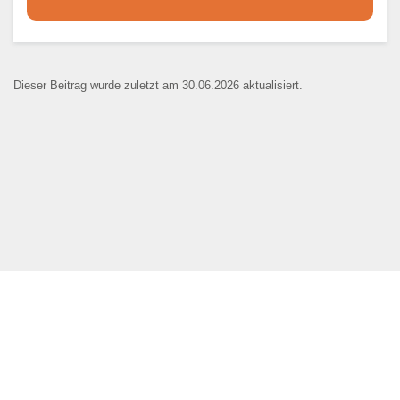
Dieser Teil dient lediglich zur
Kontaktaufnahme und ist nicht
Dieser Beitrag wurde zuletzt am 30.06.2026 aktualisiert.
öffentlich sichtbar.
Ansprechpartner
*
E-Mail
*