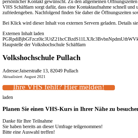
persönlicher Kontakt gewünscht. Zu den allgemeinen Öffnungszeiten k
VHS Schäftlarn sorgt dafür, dass eine Kontaktaufnahme schnell und u
zufriedengeben. Nachfolgend finden Sie daher die Öffnungszeiten so
Bei Klick wird dieser Inhalt von externen Servern geladen. Details si
Externen Inhalt laden
PGRpdiBjbGFzcz0ic3UtZ21hcCBzdS11LXJlc3BvbnNpdmUtb
Haupstelle der Volkshochschule Schäftlarn
Volkshochschule Pullach
Adresse:
Jaiserstraße 13, 82049 Pullach
Aktualisiert: August 2021
Ihre VHS fehlt? Hier melden!
laden
Planen Sie einen VHS-Kurs in Ihrer Nähe zu besuch
Danke für Ihre Teilnahme
Sie haben bereits an dieser Umfrage teilgenommen!
Bitte eine Auswahl treffen!