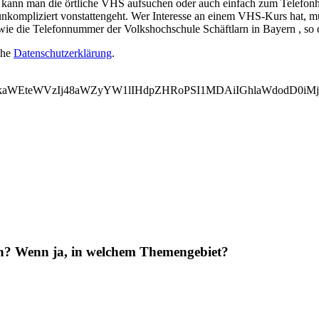
ann man die örtliche VHS aufsuchen oder auch einfach zum Telefonhöre
nkompliziert vonstattengeht. Wer Interesse an einem VHS-Kurs hat, mus
wie die Telefonnummer der Volkshochschule Schäftlarn in Bayern , so 
ehe
Datenschutzerklärung
.
WVkaWEteWVzIj48aWZyYW1lIHdpZHRoPSI1MDAiIGhlaWdodD0i
en? Wenn ja, in welchem Themengebiet?