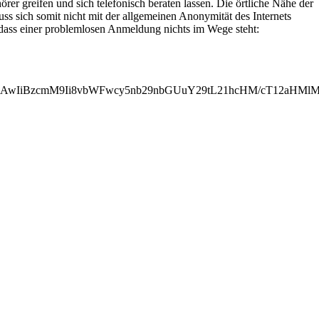
r greifen und sich telefonisch beraten lassen. Die örtliche Nähe der
s sich somit nicht mit der allgemeinen Anonymität des Internets
dass einer problemlosen Anmeldung nichts im Wege steht:
MjAwIiBzcmM9Ii8vbWFwcy5nb29nbGUuY29tL21hcHM/cT12aH