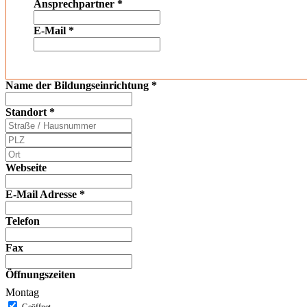
Ansprechpartner
*
E-Mail
*
Name der Bildungseinrichtung
*
Standort
*
Webseite
E-Mail Adresse
*
Telefon
Fax
Öffnungszeiten
Montag