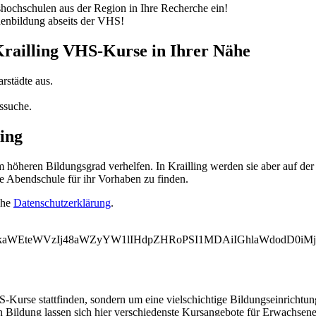
ochschulen aus der Region in Ihre Recherche ein!
nenbildung abseits der VHS!
Krailling VHS-Kurse in Ihrer Nähe
rstädte aus.
ssuche.
ing
öheren Bildungsgrad verhelfen. In Krailling werden sie aber auf der 
e Abendschule für ihr Vorhaben zu finden.
ehe
Datenschutzerklärung
.
WVkaWEteWVzIj48aWZyYW1lIHdpZHRoPSI1MDAiIGhlaWdodD0i
-Kurse stattfinden, sondern um eine vielschichtige Bildungseinrichtu
 Bildung lassen sich hier verschiedenste Kursangebote für Erwachsene