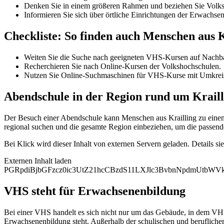
Denken Sie in einem größeren Rahmen und beziehen Sie Volksh
Informieren Sie sich über örtliche Einrichtungen der Erwachse
Checkliste: So finden auch Menschen aus 
Weiten Sie die Suche nach geeigneten VHS-Kursen auf Nachba
Recherchieren Sie nach Online-Kursen der Volkshochschulen.
Nutzen Sie Online-Suchmaschinen für VHS-Kurse mit Umkrei
Abendschule in der Region rund um Kraill
Der Besuch einer Abendschule kann Menschen aus Krailling zu einem h
regional suchen und die gesamte Region einbeziehen, um die passend
Bei Klick wird dieser Inhalt von externen Servern geladen. Details si
Externen Inhalt laden
PGRpdiBjbGFzcz0ic3UtZ21hcCBzdS11LXJlc3BvbnNpdmUtb
VHS steht für Erwachsenenbildung
Bei einer VHS handelt es sich nicht nur um das Gebäude, in dem VHS
Erwachsenenbildung steht. Außerhalb der schulischen und beruflichen