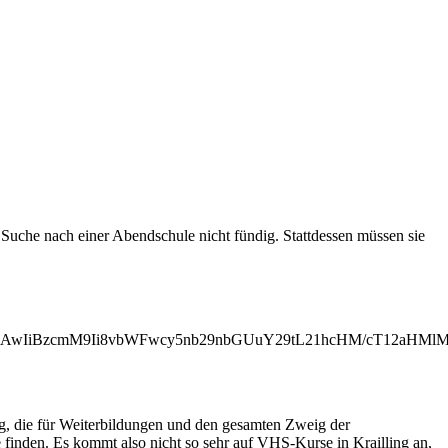
Suche nach einer Abendschule nicht fündig. Stattdessen müssen sie
MjAwIiBzcmM9Ii8vbWFwcy5nb29nbGUuY29tL21hcHM/cT12aHM
ng, die für Weiterbildungen und den gesamten Zweig der
 finden. Es kommt also nicht so sehr auf VHS-Kurse in Krailling an,