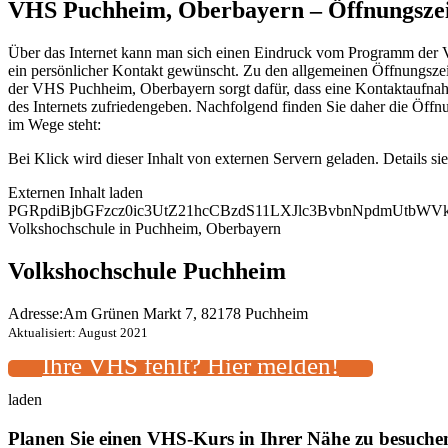
VHS Puchheim, Oberbayern – Öffnungsze
Über das Internet kann man sich einen Eindruck vom Programm der Vo
ein persönlicher Kontakt gewünscht. Zu den allgemeinen Öffnungszeit
der VHS Puchheim, Oberbayern sorgt dafür, dass eine Kontaktaufnahm
des Internets zufriedengeben. Nachfolgend finden Sie daher die Öff
im Wege steht:
Bei Klick wird dieser Inhalt von externen Servern geladen. Details si
Externen Inhalt laden
PGRpdiBjbGFzcz0ic3UtZ21hcCBzdS11LXJlc3BvbnNpdmUtbW
Volkshochschule in Puchheim, Oberbayern
Volkshochschule Puchheim
Adresse:
Am Grünen Markt 7, 82178 Puchheim
Aktualisiert: August 2021
Ihre VHS fehlt? Hier melden!
laden
Planen Sie einen VHS-Kurs in Ihrer Nähe zu besuch