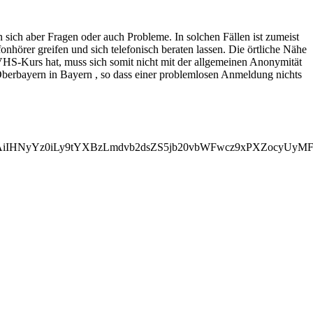
ich aber Fragen oder auch Probleme. In solchen Fällen ist zumeist
hörer greifen und sich telefonisch beraten lassen. Die örtliche Nähe
VHS-Kurs hat, muss sich somit nicht mit der allgemeinen Anonymität
berbayern in Bayern , so dass einer problemlosen Anmeldung nichts
AiIHNyYz0iLy9tYXBzLmdvb2dsZS5jb20vbWFwcz9xPXZocyUyM