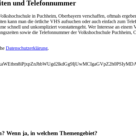
iten und Telefonnummer
lkshochschule in Puchheim, Oberbayern verschaffen, oftmals ergeben s
en kann man die örtliche VHS aufsuchen oder auch einfach zum Telefon
e schnell und unkompliziert vonstattengeht. Wer Interesse an einem 
nungszeiten sowie die Telefonnummer der Volkshochschule Puchheim, O
ehe
Datenschutzerklärung
.
VkaWEtbm8iPjxpZnJhbWUgd2lkdGg9IjUwMCIgaGVpZ2h0PSIyMD
en? Wenn ja, in welchem Themengebiet?