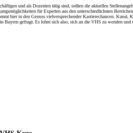
schäftigen und als Dozenten tätig sind, sollten die aktuellen Stellena
tigungsmöglichkeiten für Experten aus den unterschiedlichsten Berei
mmt hier in den Genuss vielversprechender Karrierechancen. Kunst, Ku
 Bayern gefragt. Es lohnt sich also, sich an die VHS zu wenden und m
m VHS-Kurs