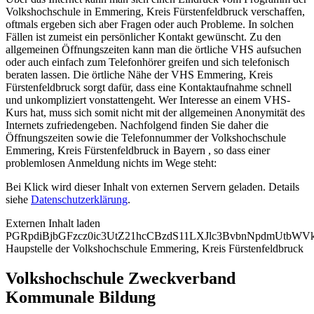
Volkshochschule in Emmering, Kreis Fürstenfeldbruck verschaffen,
oftmals ergeben sich aber Fragen oder auch Probleme. In solchen
Fällen ist zumeist ein persönlicher Kontakt gewünscht. Zu den
allgemeinen Öffnungszeiten kann man die örtliche VHS aufsuchen
oder auch einfach zum Telefonhörer greifen und sich telefonisch
beraten lassen. Die örtliche Nähe der VHS Emmering, Kreis
Fürstenfeldbruck sorgt dafür, dass eine Kontaktaufnahme schnell
und unkompliziert vonstattengeht. Wer Interesse an einem VHS-
Kurs hat, muss sich somit nicht mit der allgemeinen Anonymität des
Internets zufriedengeben. Nachfolgend finden Sie daher die
Öffnungszeiten sowie die Telefonnummer der Volkshochschule
Emmering, Kreis Fürstenfeldbruck in Bayern , so dass einer
problemlosen Anmeldung nichts im Wege steht:
Bei Klick wird dieser Inhalt von externen Servern geladen. Details
siehe
Datenschutzerklärung
.
Externen Inhalt laden
PGRpdiBjbGFzcz0ic3UtZ21hcCBzdS11LXJlc3BvbnNpdmUtb
Haupstelle der Volkshochschule Emmering, Kreis Fürstenfeldbruck
Volkshochschule Zweckverband
Kommunale Bildung