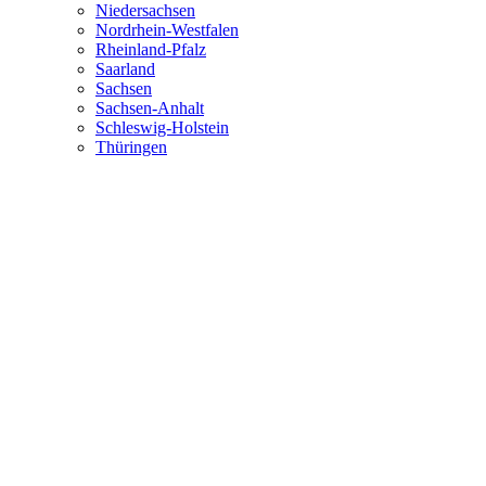
Niedersachsen
Nordrhein-Westfalen
Rheinland-Pfalz
Saarland
Sachsen
Sachsen-Anhalt
Schleswig-Holstein
Thüringen